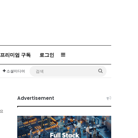
프리미엄 구독
로그인
Sidebar
검
소셜미디어
색
Advertisement
소요