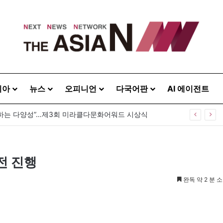
시아
뉴스
오피니언
다국어판
AI 에이전트
하는 다양성”…제3회 미라클다문화어워드 시상식
전 진행
완독 약 2 분 