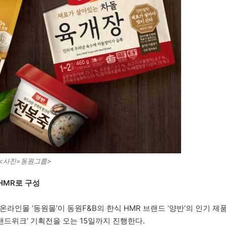
<사진=동원그룹>
 HMR로 구성
인몰 ‘동원몰’이 동원F&B의 한식 HMR 브랜드 ‘양반’의 인기 제
브랜드위크’ 기획전을 오는 15일까지 진행한다.