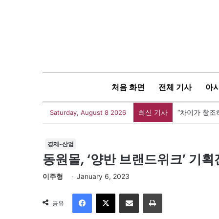
처음 화면
전체 기사
아
최신 기사
“차이가 창조
Saturday, August 8 2026
경제-산업
동원몰, ‘양반 브랜드위크’ 기획
이주형
January 6, 2023
Facebook
X
이메일
인쇄
공유