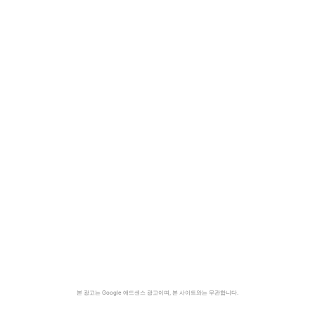
본 광고는 Google 애드센스 광고이며, 본 사이트와는 무관합니다.