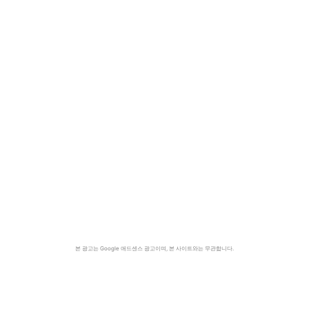
본 광고는 Google 애드센스 광고이며, 본 사이트와는 무관합니다.