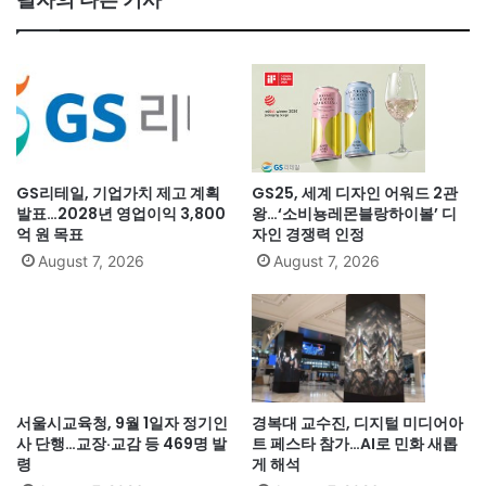
GS리테일, 기업가치 제고 계획
GS25, 세계 디자인 어워드 2관
발표…2028년 영업이익 3,800
왕…‘소비뇽레몬블랑하이볼’ 디
억 원 목표
자인 경쟁력 인정
August 7, 2026
August 7, 2026
서울시교육청, 9월 1일자 정기인
경복대 교수진, 디지털 미디어아
사 단행…교장·교감 등 469명 발
트 페스타 참가…AI로 민화 새롭
령
게 해석