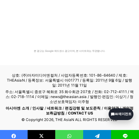
본 광고는 Google 애드센스 광고이며, 본 사이트와는 무관합니다.
상호: (주)아자미디어앤컬처 /
사업자등록번호: 101-86-64640
/ 제호:
THEAsiaN / 등록정보: 서울특별시 아01771 / 등록일: 2011년 9월 6일 / 발행
일: 2011년 11월 11일
주소: 서울특별시 종로구 혜화로 35 화수회관 207호 / 전화: 02-712-4111 /
팩
스: 02-718-1114
/ 이메일: news@theasian.asia / 발행인·편집인: 이상기 / 청
소년보호책임자: 이주형
아시아엔 소개
/
인사말
/
네트워크
/
편집강령 및 보도준칙
/
이용약관
/
개인정
보취급방침
/
CONTACT US
AI 에이전트
© Copyright
2026
, THE AsiaN ALL RIGHTS RESERVED