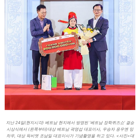
지난 24일(현지시각) 베트남 현지에서 방영된 ‘베트남 장학퀴즈쇼’ 결승
시상식에서 (왼쪽부터)대상 베트남 곽영섭 대표이사, 우승자 응우옌 밍
차우, 대상 득비엣 조남일 대표이사가 기념촬영을 하고 있다. <사진=대