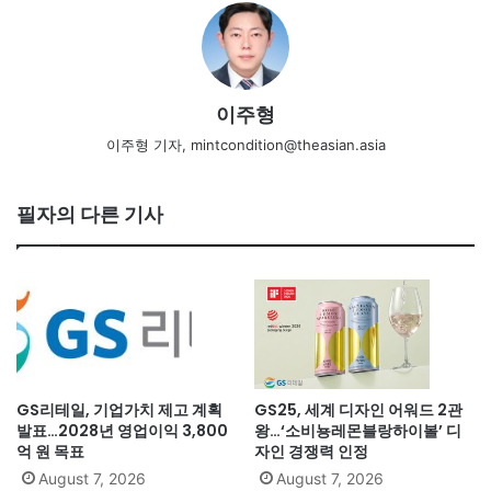
이주형
이주형 기자, mintcondition@theasian.asia
필자의 다른 기사
GS리테일, 기업가치 제고 계획
GS25, 세계 디자인 어워드 2관
발표…2028년 영업이익 3,800
왕…‘소비뇽레몬블랑하이볼’ 디
억 원 목표
자인 경쟁력 인정
August 7, 2026
August 7, 2026