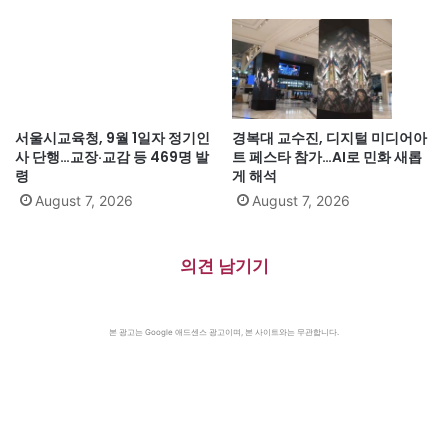
서울시교육청, 9월 1일자 정기인
경복대 교수진, 디지털 미디어아
사 단행…교장·교감 등 469명 발
트 페스타 참가…AI로 민화 새롭
령
게 해석
August 7, 2026
August 7, 2026
의견 남기기
본 광고는 Google 애드센스 광고이며, 본 사이트와는 무관합니다.