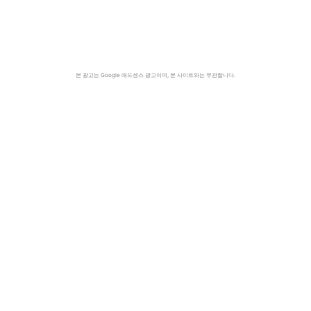
본 광고는 Google 애드센스 광고이며, 본 사이트와는 무관합니다.