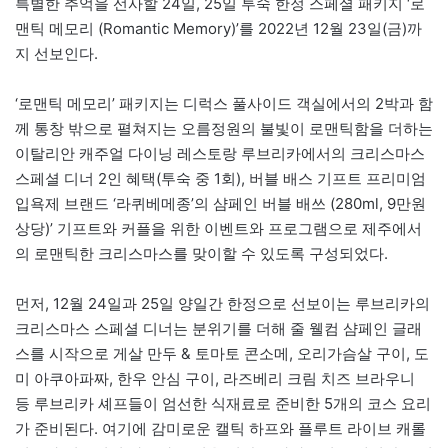
특별한 추억을 선사할 24일, 25일 투숙 한정 스페셜 패키지 ‘로
맨틱 메모리 (Romantic Memory)’를 2022년 12월 23일(금)까
지 선보인다.
‘로맨틱 메모리’ 패키지는 디럭스 풀사이드 객실에서의 2박과 함
께 통창 밖으로 펼쳐지는 오름정원의 불빛이 로맨틱함을 더하는
이탈리안 캐주얼 다이닝 레스토랑 루브리카에서의 크리스마스
스페셜 디너 2인 혜택(투숙 중 1회), 버블 배스 기프트 프리미엄
입욕제 브랜드 ‘라퀴베메종’의 샴페인 버블 배쓰 (280ml, 9만원
상당)’ 기프트와 커플을 위한 이벤트와 프로그램으로 제주에서
의 로맨틱한 크리스마스를 맞이할 수 있도록 구성되었다.
먼저, 12월 24일과 25일 양일간 한정으로 선보이는 루브리카의
크리스마스 스페셜 디너는 분위기를 더해 줄 웰컴 샴페인 글래
스를 시작으로 게살 만두 & 토마토 콘소메, 오리가슴살 구이, 도
미 아쿠아파짜, 한우 안심 구이, 라즈베리 크림 치즈 브라우니
등 루브리카 셰프들이 엄선한 식재료로 준비한 5개의 코스 요리
가 준비된다. 여기에 감미로운 캘틱 하프와 플루트 라이브 캐롤