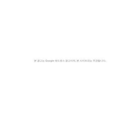
본 광고는 Google 애드센스 광고이며, 본 사이트와는 무관합니다.