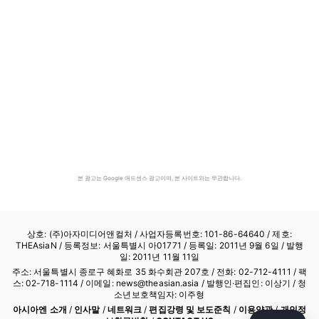
본 광고는 Google 애드센스 광고이며, 본 사이트와는 무관합니다.
상호: (주)아자미디어앤컬처 /
사업자등록번호: 101-86-64640
/ 제호:
THEAsiaN / 등록정보: 서울특별시 아01771 / 등록일: 2011년 9월 6일 / 발행
일: 2011년 11월 11일
주소: 서울특별시 종로구 혜화로 35 화수회관 207호 / 전화: 02-712-4111 /
팩
스: 02-718-1114
/ 이메일: news@theasian.asia / 발행인·편집인: 이상기 / 청
소년보호책임자: 이주형
아시아엔 소개
/
인사말
/
네트워크
/
편집강령 및 보도준칙
/
이용약관
/
개인정