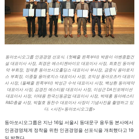
동아쏘시오그룹 인권경영 선포식. (첫째줄 왼쪽부터) 박윤이 아벤종합건
설 대표이사 사장, 최경은 에스티젠바이오 대표이사 사장, 최호진 동아제
약 부회장, 정재훈 동아쏘시오홀딩스 대표이사 부사장, 금중식 용마로지
스 부회장, 이종철 용마로지스 대표이사 사장, 조익성 동아오츠카 대표이
사 사장, (둘째줄 왼쪽부터) 박성근 수석 대표이사 사장, 백상환 동아제약
대표이사 사장, 김경진 에스티팜 대표이사 사장, 이성근 DA인포메이션
대표이사 사장, 이태용 한국신동공업 대표이사 사장, 박재홍 동아에스티
R&D총괄 사장, 박철호 동천수 대표이사 사장이 기념사진을 촬영하고 있
다. <사진=동아쏘시오그룹>
동아쏘시오그룹은 지난 16일 서울시 동대문구 용두동 본사에서
인권경영체계 정착을 위한 인권경영을 선포식을 개최했다고 19
일 밝혔다.