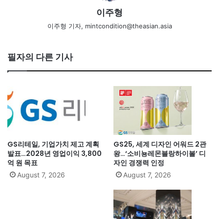
이주형
이주형 기자, mintcondition@theasian.asia
필자의 다른 기사
GS리테일, 기업가치 제고 계획
GS25, 세계 디자인 어워드 2관
발표…2028년 영업이익 3,800
왕…‘소비뇽레몬블랑하이볼’ 디
억 원 목표
자인 경쟁력 인정
August 7, 2026
August 7, 2026