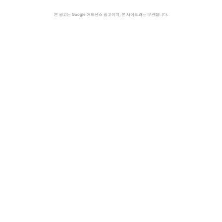
본 광고는 Google 애드센스 광고이며, 본 사이트와는 무관합니다.