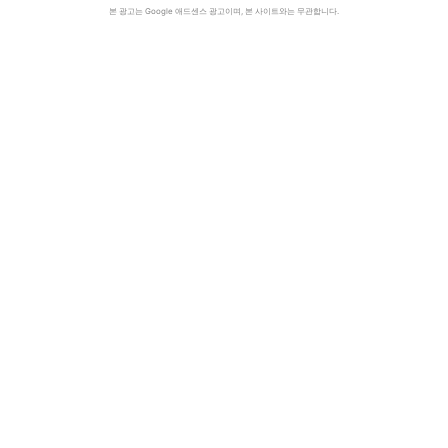
본 광고는 Google 애드센스 광고이며, 본 사이트와는 무관합니다.