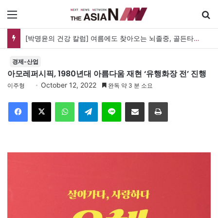
메뉴
[박명윤의 건강 칼럼] 여름에도 찾아오는 뇌졸중, 골든타임을 지켜라
경제-산업
아모레퍼시픽, 1980년대 아름다움 재현 ‘유행화장 전’ 진행
October 12, 2022
이주형
완독 약 3 분 소요
Facebook
X
WhatsApp
Telegram
Line
이메일
인쇄