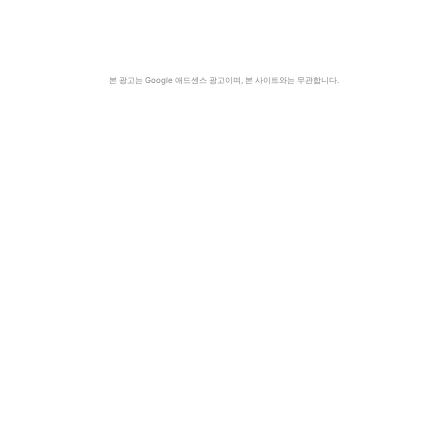
본 광고는 Google 애드센스 광고이며, 본 사이트와는 무관합니다.