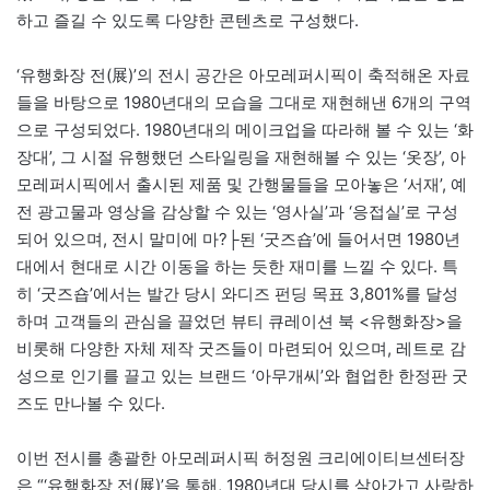
하고 즐길 수 있도록 다양한 콘텐츠로 구성했다.
‘유행화장 전(展)’의 전시 공간은 아모레퍼시픽이 축적해온 자료
들을 바탕으로 1980년대의 모습을 그대로 재현해낸 6개의 구역
으로 구성되었다. 1980년대의 메이크업을 따라해 볼 수 있는 ‘화
장대’, 그 시절 유행했던 스타일링을 재현해볼 수 있는 ‘옷장’, 아
모레퍼시픽에서 출시된 제품 및 간행물들을 모아놓은 ‘서재’, 예
전 광고물과 영상을 감상할 수 있는 ‘영사실’과 ‘응접실’로 구성
되어 있으며, 전시 말미에 마?├된 ‘굿즈숍’에 들어서면 1980년
대에서 현대로 시간 이동을 하는 듯한 재미를 느낄 수 있다. 특
히 ‘굿즈숍’에서는 발간 당시 와디즈 펀딩 목표 3,801%를 달성
하며 고객들의 관심을 끌었던 뷰티 큐레이션 북 <유행화장>을
비롯해 다양한 자체 제작 굿즈들이 마련되어 있으며, 레트로 감
성으로 인기를 끌고 있는 브랜드 ‘아무개씨’와 협업한 한정판 굿
즈도 만나볼 수 있다.
이번 전시를 총괄한 아모레퍼시픽 허정원 크리에이티브센터장
은 “‘유행화장 전(展)’을 통해, 1980년대 당시를 살아가고 사랑하