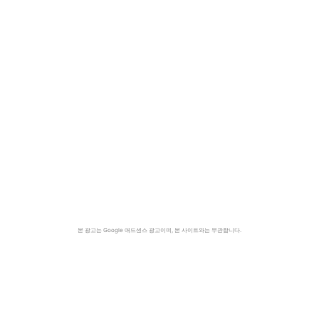
본 광고는 Google 애드센스 광고이며, 본 사이트와는 무관합니다.