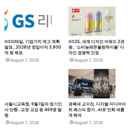
GS리테일, 기업가치 제고 계획
GS25, 세계 디자인 어워드 2관
발표…2028년 영업이익 3,800
왕…‘소비뇽레몬블랑하이볼’ 디
억 원 목표
자인 경쟁력 인정
August 7, 2026
August 7, 2026
서울시교육청, 9월 1일자 정기인
경복대 교수진, 디지털 미디어아
사 단행…교장·교감 등 469명 발
트 페스타 참가…AI로 민화 새롭
령
게 해석
August 7, 2026
August 7, 2026