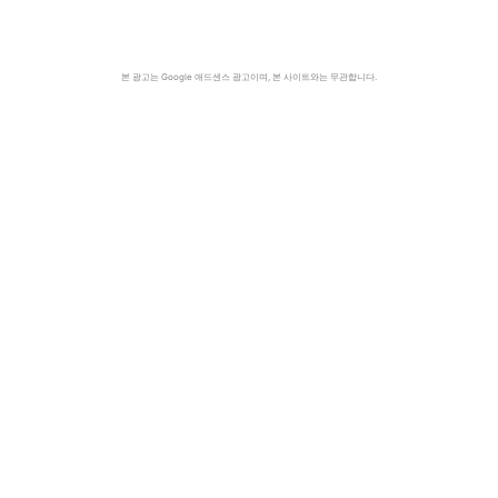
본 광고는 Google 애드센스 광고이며, 본 사이트와는 무관합니다.