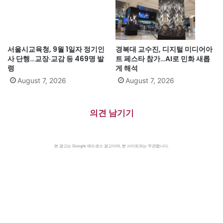
서울시교육청, 9월 1일자 정기인
경복대 교수진, 디지털 미디어아
사 단행…교장·교감 등 469명 발
트 페스타 참가…AI로 민화 새롭
령
게 해석
August 7, 2026
August 7, 2026
의견 남기기
본 광고는 Google 애드센스 광고이며, 본 사이트와는 무관합니다.