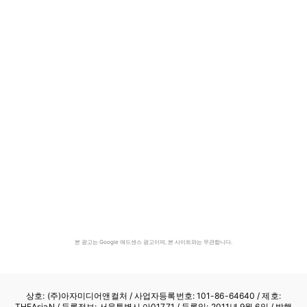
본 광고는 Google 애드센스 광고이며, 본 사이트와는 무관합니다.
상호: (주)아자미디어앤컬처 /
사업자등록번호: 101-86-64640
/ 제호:
THEAsiaN / 등록정보: 서울특별시 아01771 / 등록일: 2011년 9월 6일 / 발행