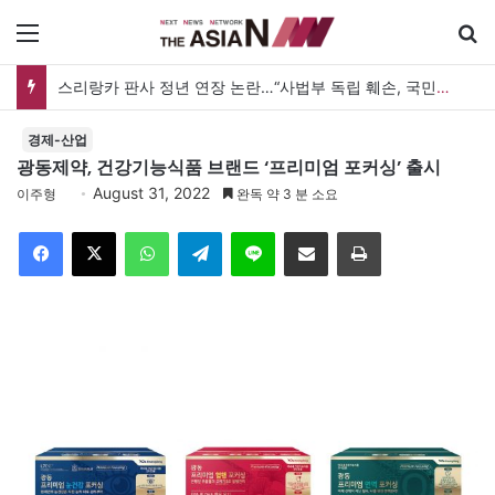
메뉴
스리랑카 판사 정년 연장 논란…“사법부 독립 훼손, 국민투표 필요”
경제-산업
광동제약, 건강기능식품 브랜드 ‘프리미엄 포커싱’ 출시
August 31, 2022
이주형
완독 약 3 분 소요
Facebook
X
WhatsApp
Telegram
Line
이메일
인쇄