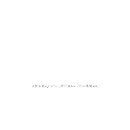
본 광고는 Google 애드센스 광고이며, 본 사이트와는 무관합니다.