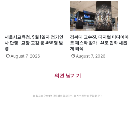
서울시교육청, 9월 1일자 정기인
경복대 교수진, 디지털 미디어아
사 단행…교장·교감 등 469명 발
트 페스타 참가…AI로 민화 새롭
령
게 해석
August 7, 2026
August 7, 2026
의견 남기기
본 광고는 Google 애드센스 광고이며, 본 사이트와는 무관합니다.