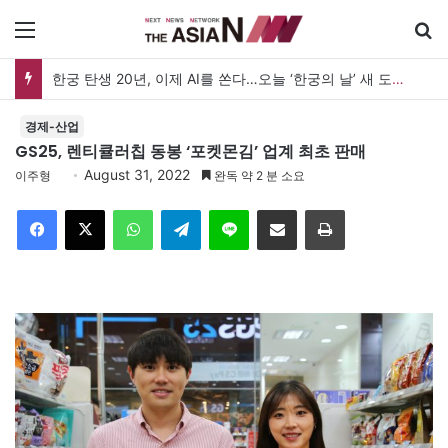
메뉴
한궁 탄생 20년, 이제 AI를 쏜다…오늘 ‘한궁의 날’ 새 도약 선언
경제-산업
GS25, 렌티큘러칩 동봉 ‘포켓몬김’ 업계 최초 판매
August 31, 2022
이주형
완독 약 2 분 소요
Facebook
X
WhatsApp
Telegram
Line
이메일
인쇄