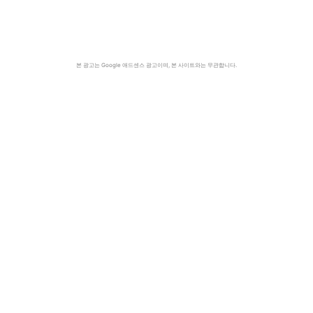
본 광고는 Google 애드센스 광고이며, 본 사이트와는 무관합니다.