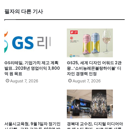
필자의 다른 기사
GS리테일, 기업가치 제고 계획
GS25, 세계 디자인 어워드 2관
발표…2028년 영업이익 3,800
왕…‘소비뇽레몬블랑하이볼’ 디
억 원 목표
자인 경쟁력 인정
August 7, 2026
August 7, 2026
서울시교육청, 9월 1일자 정기인
경복대 교수진, 디지털 미디어아