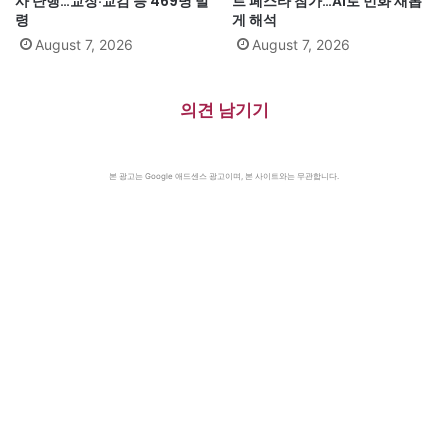
사 단행…교장·교감 등 469명 발
트 페스타 참가…AI로 민화 새롭
령
게 해석
August 7, 2026
August 7, 2026
의견 남기기
본 광고는 Google 애드센스 광고이며, 본 사이트와는 무관합니다.