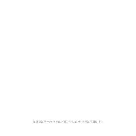
본 광고는 Google 애드센스 광고이며, 본 사이트와는 무관합니다.