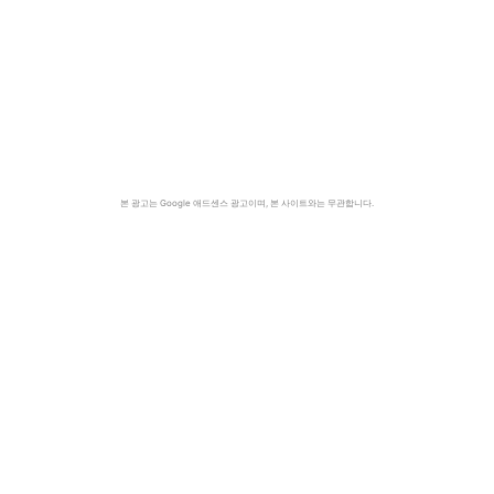
본 광고는 Google 애드센스 광고이며, 본 사이트와는 무관합니다.