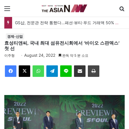
메뉴
GS샵, 전문관 전략 통했다…패션·뷰티·푸드 거래액 50% 증가
경제-산업
효성티앤씨, 국내 최대 섬유전시회에서 ‘바이오 스판덱스’
첫 선
August 24, 2022
이주형
완독 약 5 분 소요
Facebook
X
WhatsApp
Telegram
Line
이메일
인쇄