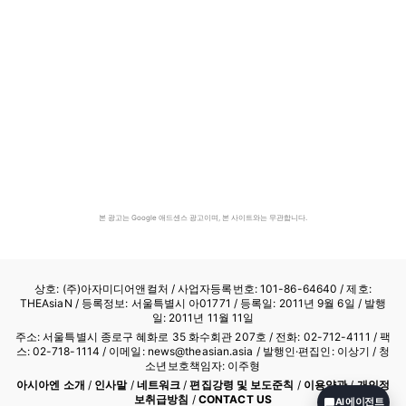
본 광고는 Google 애드센스 광고이며, 본 사이트와는 무관합니다.
상호: (주)아자미디어앤컬처 /
사업자등록번호: 101-86-64640
/ 제호:
THEAsiaN / 등록정보: 서울특별시 아01771 / 등록일: 2011년 9월 6일 / 발행
일: 2011년 11월 11일
주소: 서울특별시 종로구 혜화로 35 화수회관 207호 / 전화: 02-712-4111 /
팩
스: 02-718-1114
/ 이메일: news@theasian.asia / 발행인·편집인: 이상기 / 청
소년보호책임자: 이주형
아시아엔 소개
/
인사말
/
네트워크
/
편집강령 및 보도준칙
/
이용약관
/
개인정
보취급방침
/
CONTACT US
AI 에이전트