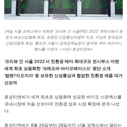
24일 서울 코엑스에서 개최된 ‘프리뷰 인 서울(PIS) 2022’ 개막식에서 한
준석 패션산업협회 회장, 장영진 산업통상자원부 차관, 이상운 한국섬유
산업연합회 회장, 황보연 서울시 경제정책실장이 참석해 개막 세러머니
행사를 가졌다. <사진=효성티앤씨>
‘프리뷰 인 서울 2022’서 친환경 테마 최대규모 전시부스 마련
세계 최초 상용화한 ‘크레오라 바이오베이스드’ 원단 소개
‘탑텐?지오지아’ 등 보유한 신성통상과 협업한 친환경 제품 대거
선보여
효성티앤씨가 세계 최초로 상용화에 성공한 바이오 스판덱스를
국내시장에 처음 선보이며 친환경 섬유 시장 확장에 본격 나섰
다.
효성티앤씨는 8월 24일부터 26일까지 서울 코엑스에서 열리는