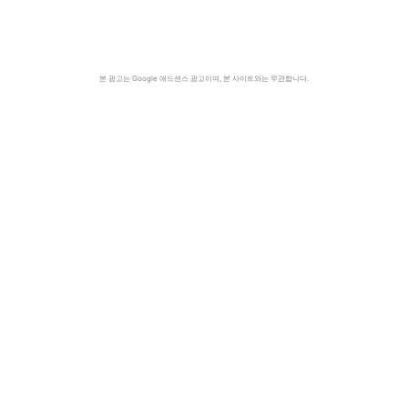
본 광고는 Google 애드센스 광고이며, 본 사이트와는 무관합니다.