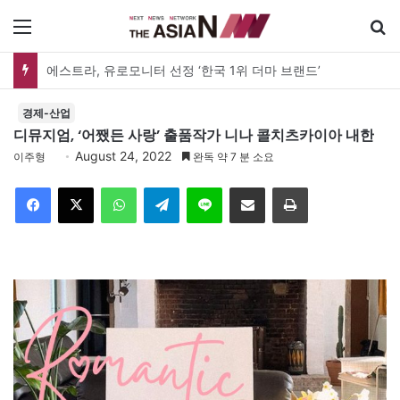
메뉴
에스트라, 유로모니터 선정 ‘한국 1위 더마 브랜드’
경제-산업
디뮤지엄, ‘어쨌든 사랑’ 출품작가 니나 콜치츠카이아 내한
August 24, 2022
이주형
완독 약 7 분 소요
Facebook
X
WhatsApp
Telegram
Line
이메일
인쇄