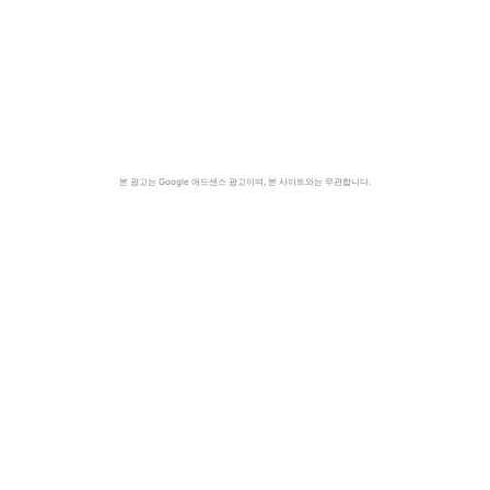
본 광고는 Google 애드센스 광고이며, 본 사이트와는 무관합니다.