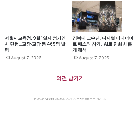
서울시교육청, 9월 1일자 정기인
경복대 교수진, 디지털 미디어아
사 단행…교장·교감 등 469명 발
트 페스타 참가…AI로 민화 새롭
령
게 해석
August 7, 2026
August 7, 2026
의견 남기기
본 광고는 Google 애드센스 광고이며, 본 사이트와는 무관합니다.