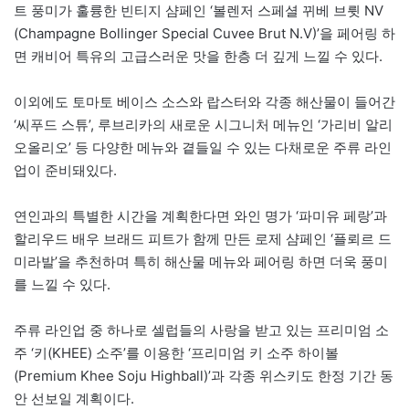
트 풍미가 훌륭한 빈티지 샴페인 ‘볼렌저 스페셜 뀌베 브륏 NV
(Champagne Bollinger Special Cuvee Brut N.V)’을 페어링 하
면 캐비어 특유의 고급스러운 맛을 한층 더 깊게 느낄 수 있다.
이외에도 토마토 베이스 소스와 랍스터와 각종 해산물이 들어간
‘씨푸드 스튜’, 루브리카의 새로운 시그니처 메뉴인 ‘가리비 알리
오올리오’ 등 다양한 메뉴와 곁들일 수 있는 다채로운 주류 라인
업이 준비돼있다.
연인과의 특별한 시간을 계획한다면 와인 명가 ‘파미유 페랑’과
할리우드 배우 브래드 피트가 함께 만든 로제 샴페인 ‘플뢰르 드
미라발’을 추천하며 특히 해산물 메뉴와 페어링 하면 더욱 풍미
를 느낄 수 있다.
주류 라인업 중 하나로 셀럽들의 사랑을 받고 있는 프리미엄 소
주 ‘키(KHEE) 소주’를 이용한 ‘프리미엄 키 소주 하이볼
(Premium Khee Soju Highball)’과 각종 위스키도 한정 기간 동
안 선보일 계획이다.