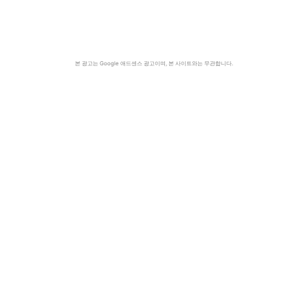
본 광고는 Google 애드센스 광고이며, 본 사이트와는 무관합니다.