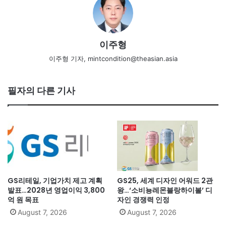
이주형
이주형 기자, mintcondition@theasian.asia
필자의 다른 기사
GS리테일, 기업가치 제고 계획
GS25, 세계 디자인 어워드 2관
발표…2028년 영업이익 3,800
왕…‘소비뇽레몬블랑하이볼’ 디
억 원 목표
자인 경쟁력 인정
August 7, 2026
August 7, 2026