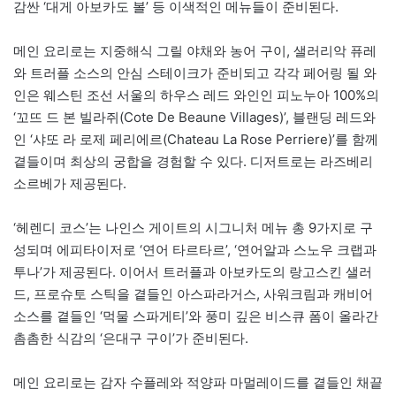
감싼 ‘대게 아보카도 볼’ 등 이색적인 메뉴들이 준비된다.
메인 요리로는 지중해식 그릴 야채와 농어 구이, 샐러리악 퓨레
와 트러플 소스의 안심 스테이크가 준비되고 각각 페어링 될 와
인은 웨스틴 조선 서울의 하우스 레드 와인인 피노누아 100%의
‘꼬뜨 드 본 빌라쥐(Cote De Beaune Villages)’, 블랜딩 레드와
인 ‘샤또 라 로제 페리에르(Chateau La Rose Perriere)’를 함께
곁들이며 최상의 궁합을 경험할 수 있다. 디저트로는 라즈베리
소르베가 제공된다.
‘헤렌디 코스’는 나인스 게이트의 시그니처 메뉴 총 9가지로 구
성되며 에피타이저로 ‘연어 타르타르’, ‘연어알과 스노우 크랩과
투나’가 제공된다. 이어서 트러플과 아보카도의 랑고스킨 샐러
드, 프로슈토 스틱을 곁들인 아스파라거스, 사워크림과 캐비어
소스를 곁들인 ‘먹물 스파게티’와 풍미 깊은 비스큐 폼이 올라간
촘촘한 식감의 ‘은대구 구이’가 준비된다.
메인 요리로는 감자 수플레와 적양파 마멀레이드를 곁들인 채끝