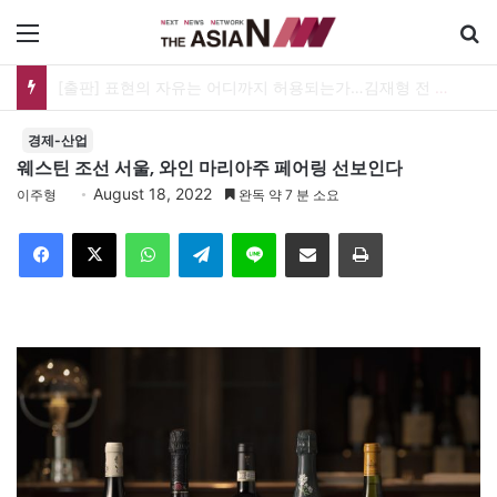
메뉴
[출판] 표현의 자유는 어디까지 허용되는가…김재형 전 대법관 ‘언론과 인격권’
경제-산업
웨스틴 조선 서울, 와인 마리아주 페어링 선보인다
August 18, 2022
이주형
완독 약 7 분 소요
Facebook
X
WhatsApp
Telegram
Line
이메일
인쇄