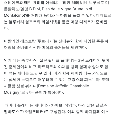
스테이크와 메인 요리와 어울리는 ‘피안 델레 비네 브루넬로 디
몬탈치노(일명 B.D.M, Pian delle Vigne Brunello di
Montalcino)’를 매칭해 풍미와 우아함을 느낄 수 있다. 디저트로
는 블루베리 컴포트와 라임셔벳을 품은 머랭 디저트가 준비된
다.
이탈리안 레스토랑 ‘루브리카’는 신메뉴와 함께 다양한 주류 페
어링을 준비해 신선한 미식의 즐거움을 제안한다.
인기 메뉴 중 하나인 ‘살몬 & 비프 플래터’는 3단 트레이에 놓여
진 훈제연어와 비프 타르타르와 야채를 빵과 함께 취향대로 얹
어 먹는 재미를 느낄 수 있다. 이와 함께 페어링 되는 와인으로
는 섬세한 느낌으로 어우러질 수 있는 프랑스의 피노누아 ‘도멘
자플랑 샹볼 뮈지니(Domaine Jaffelin Chambolle-
Musigny)’로 깊은 풍미가 특징이다.
‘캐비어 플래터’는 캐비어와 차이브, 적양파, 다진 삶은 달걀과
멜바토스트(호밀크레커)로 구성된다. 이와 함께 바디감과 이스