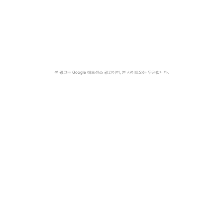
본 광고는 Google 애드센스 광고이며, 본 사이트와는 무관합니다.