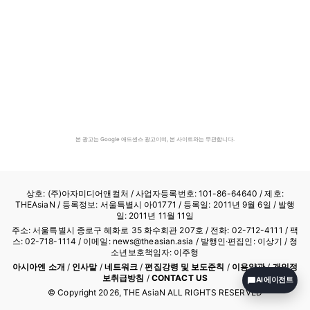
본 광고는 Google 애드센스 광고이며, 본 사이트와는 무관합니다.
상호: (주)아자미디어앤컬처 /
사업자등록번호: 101-86-64640
/ 제호:
THEAsiaN / 등록정보: 서울특별시 아01771 / 등록일: 2011년 9월 6일 / 발행
일: 2011년 11월 11일
주소: 서울특별시 종로구 혜화로 35 화수회관 207호 / 전화: 02-712-4111 /
팩
스: 02-718-1114
/ 이메일: news@theasian.asia / 발행인·편집인: 이상기 / 청
소년보호책임자: 이주형
아시아엔 소개
/
인사말
/
네트워크
/
편집강령 및 보도준칙
/
이용약관
/
개인정
보취급방침
/
CONTACT US
AI 에이전트
© Copyright
2026
, THE AsiaN ALL RIGHTS RESERVED