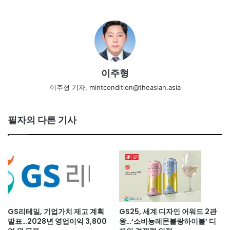
이주형
이주형 기자, mintcondition@theasian.asia
필자의 다른 기사
GS리테일, 기업가치 제고 계획
GS25, 세계 디자인 어워드 2관
발표…2028년 영업이익 3,800
왕…‘소비뇽레몬블랑하이볼’ 디