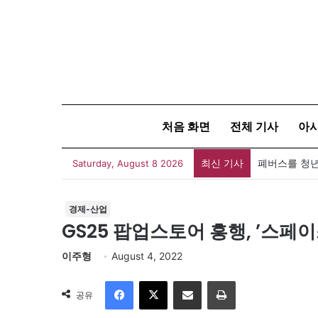
처음 화면
전체 기사
아
최신 기사
폐버스를 청년
Saturday, August 8 2026
경제-산업
GS25 팝업스토어 흥행, ’스페
이주형
August 4, 2022
Facebook
X
이메일
인쇄
공유