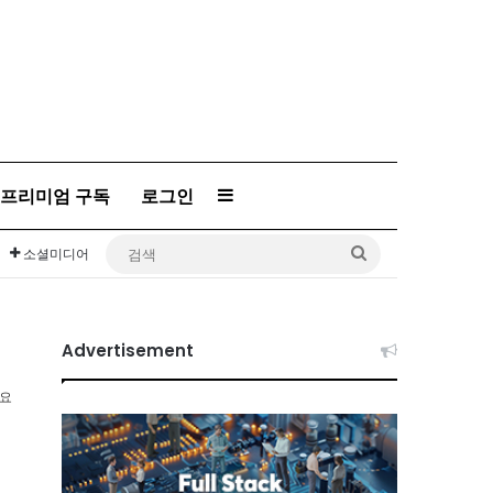
프리미엄 구독
로그인
Sidebar
검
소셜미디어
색
Advertisement
소요