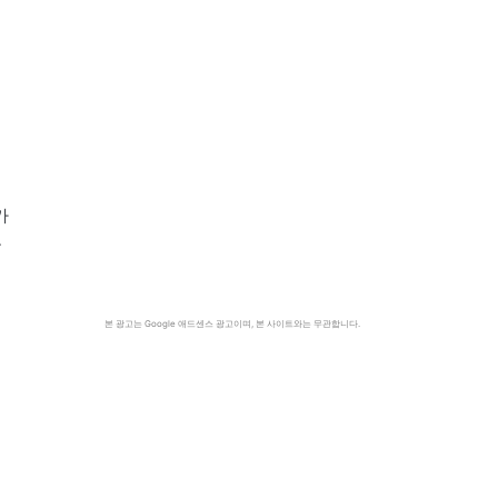
에
가
특
정
본 광고는 Google 애드센스 광고이며, 본 사이트와는 무관합니다.