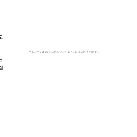
고
본 광고는 Google 애드센스 광고이며, 본 사이트와는 무관합니다.
을
집