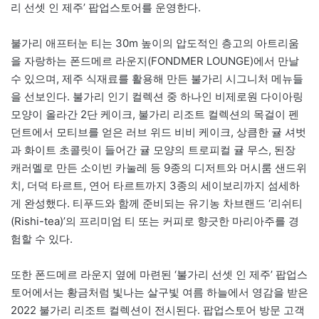
리 선셋 인 제주’ 팝업스토어를 운영한다.
불가리 애프터눈 티는 30m 높이의 압도적인 층고의 아트리움
을 자랑하는 폰드메르 라운지(FONDMER LOUNGE)에서 만날
수 있으며, 제주 식재료를 활용해 만든 불가리 시그니처 메뉴들
을 선보인다. 불가리 인기 컬렉션 중 하나인 비제로원 다이아링
모양이 올라간 2단 케이크, 불가리 리조트 컬렉션의 목걸이 펜
던트에서 모티브를 얻은 러브 위드 비비 케이크, 상큼한 귤 셔벗
과 화이트 초콜릿이 들어간 귤 모양의 트로피컬 귤 무스, 된장
캐러멜로 만든 소이빈 카눌레 등 9종의 디저트와 머시룸 샌드위
치, 더덕 타르트, 연어 타르트까지 3종의 세이보리까지 섬세하
게 완성했다. 티푸드와 함께 준비되는 유기농 차브랜드 ‘리쉬티
(Rishi-tea)’의 프리미엄 티 또는 커피로 향긋한 마리아주를 경
험할 수 있다.
또한 폰드메르 라운지 옆에 마련된 ‘불가리 선셋 인 제주’ 팝업스
토어에서는 황금처럼 빛나는 살구빛 여름 하늘에서 영감을 받은
2022 불가리 리조트 컬렉션이 전시된다. 팝업스토어 방문 고객