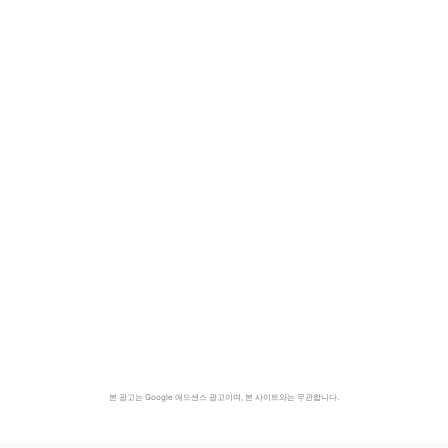
본 광고는 Google 애드센스 광고이며, 본 사이트와는 무관합니다.