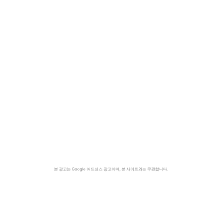
본 광고는 Google 애드센스 광고이며, 본 사이트와는 무관합니다.