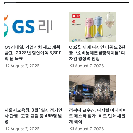
GS리테일, 기업가치 제고 계획
GS25, 세계 디자인 어워드 2관
발표…2028년 영업이익 3,800
왕…‘소비뇽레몬블랑하이볼’ 디
억 원 목표
자인 경쟁력 인정
August 7, 2026
August 7, 2026
서울시교육청, 9월 1일자 정기인
경복대 교수진, 디지털 미디어아
사 단행…교장·교감 등 469명 발
트 페스타 참가…AI로 민화 새롭
령
게 해석
August 7, 2026
August 7, 2026