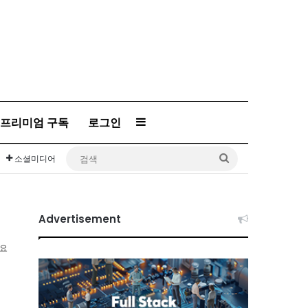
프리미엄 구독
로그인
Sidebar
검
소셜미디어
색
Advertisement
소요