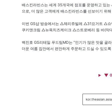
배스킨라빈스는 세계 35개국에 점포를 운영하고 있는 
으로, 더 많은 고객에게 배스킨라빈스를 선보이기 위해 
이번 GS샵 방송에서는 △체리쥬빌레 △31요거트 △슈팅
쿠키앤크림 △뉴욕치즈케이크 △스트로베리 등 바(막대) 
백진호 GS리테일 푸드팀MD는 “인기가 많은 맛을 골라
더운 여름 집안에서 편안하게 주문하고 드실 수 있도록
▼ 