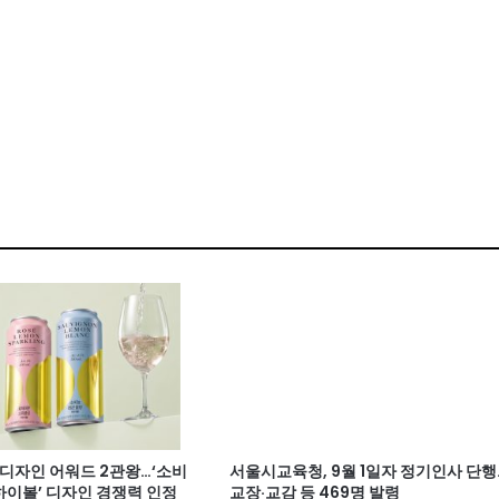
계 디자인 어워드 2관왕…‘소비
서울시교육청, 9월 1일자 정기인사 단행
이볼’ 디자인 경쟁력 인정
교장·교감 등 469명 발령