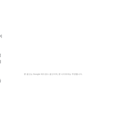
이
텀
혜
본 광고는 Google 애드센스 광고이며, 본 사이트와는 무관합니다.
등