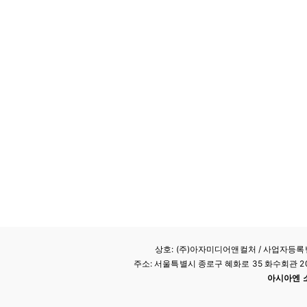
상호: (주)아자미디어앤컬처 /
사업자등록번호
주소: 서울특별시 종로구 혜화로 35 화수회관 207호 
아시아엔 