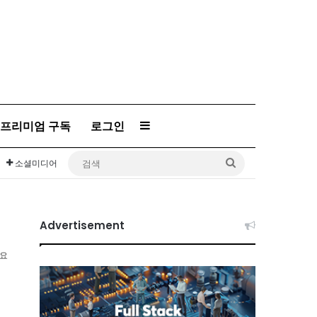
프리미엄 구독
로그인
Sidebar
검
소셜미디어
색
Advertisement
소요