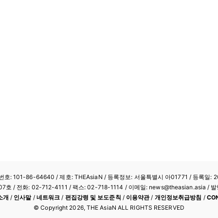
: 101-86-64640
/ 제호: THEAsiaN / 등록정보: 서울특별시 아01771 / 등록일: 20
/ 전화: 02-712-4111 /
팩스: 02-718-1114
/ 이메일: news@theasian.asi
소개
/
인사말
/
네트워크
/
편집강령 및 보도준칙
/
이용약관
/
개인정보취급방침
/
CO
© Copyright
2026
, THE AsiaN ALL RIGHTS RESERVED