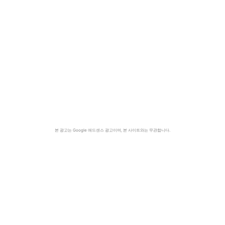
본 광고는 Google 애드센스 광고이며, 본 사이트와는 무관합니다.