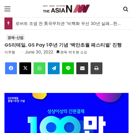
메뉴
로버트 조셉 전 美국무차관 “비핵화 우선 30년 실패…한미동맹 최종목표 ‘자유통일한국’으로”
경제-산업
GS리테일, GS Pay 1주년 기념 ‘백만초월 페스티벌’ 진행
June 30, 2022
이주형
완독 약 6 분 소요
Facebook
X
WhatsApp
Telegram
Line
이메일
인쇄