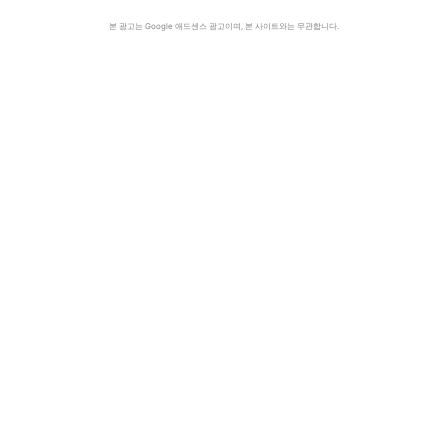
본 광고는 Google 애드센스 광고이며, 본 사이트와는 무관합니다.