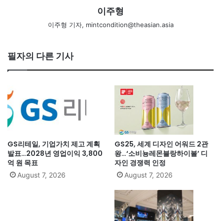
이주형
이주형 기자, mintcondition@theasian.asia
필자의 다른 기사
GS리테일, 기업가치 제고 계획
GS25, 세계 디자인 어워드 2관
발표…2028년 영업이익 3,800
왕…‘소비뇽레몬블랑하이볼’ 디
억 원 목표
자인 경쟁력 인정
August 7, 2026
August 7, 2026