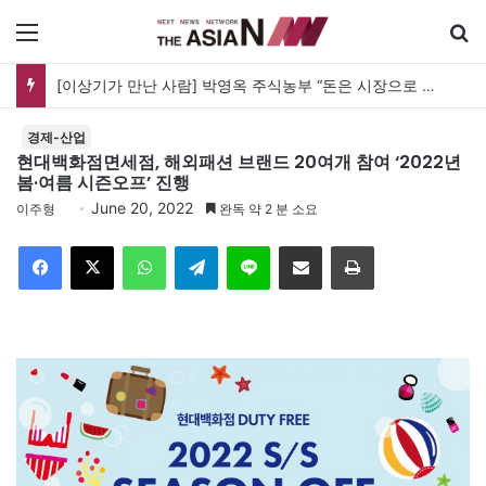
메뉴
[이상기가 만난 사람] 박영옥 주식농부 “돈은 시장으로 갔지만, 투자는 사라지고 거래만 남았다”
경제-산업
현대백화점면세점, 해외패션 브랜드 20여개 참여 ‘2022년
봄·여름 시즌오프’ 진행
June 20, 2022
이주형
완독 약 2 분 소요
Facebook
X
WhatsApp
Telegram
Line
이메일
인쇄