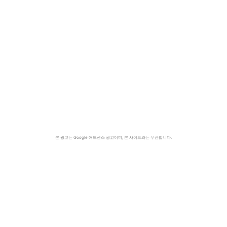
본 광고는 Google 애드센스 광고이며, 본 사이트와는 무관합니다.