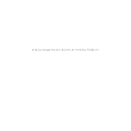
본 광고는 Google 애드센스 광고이며, 본 사이트와는 무관합니다.