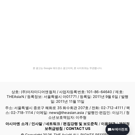
본 광고는 Google 애드센스 광고이며, 본 사이트와는 무관합니다.
상호: (주)아자미디어앤컬처 /
사업자등록번호: 101-86-64640
/ 제호:
THEAsiaN / 등록정보: 서울특별시 아01771 / 등록일: 2011년 9월 6일 / 발행
일: 2011년 11월 11일
주소: 서울특별시 종로구 혜화로 35 화수회관 207호 / 전화: 02-712-4111 /
팩
스: 02-718-1114
/ 이메일: news@theasian.asia / 발행인·편집인: 이상기 / 청
소년보호책임자: 이주형
아시아엔 소개
/
인사말
/
네트워크
/
편집강령 및 보도준칙
/
이용약관
/
개인정
보취급방침
/
CONTACT US
AI 에이전트
© Copyright
2026
, THE AsiaN ALL RIGHTS RESERVED