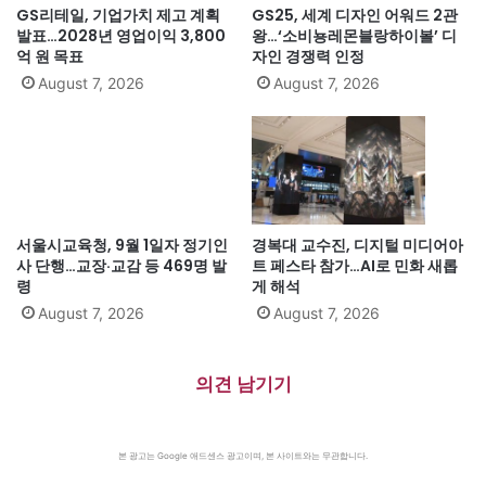
GS리테일, 기업가치 제고 계획
GS25, 세계 디자인 어워드 2관
발표…2028년 영업이익 3,800
왕…‘소비뇽레몬블랑하이볼’ 디
억 원 목표
자인 경쟁력 인정
August 7, 2026
August 7, 2026
서울시교육청, 9월 1일자 정기인
경복대 교수진, 디지털 미디어아
사 단행…교장·교감 등 469명 발
트 페스타 참가…AI로 민화 새롭
령
게 해석
August 7, 2026
August 7, 2026
의견 남기기
본 광고는 Google 애드센스 광고이며, 본 사이트와는 무관합니다.