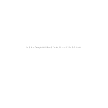
본 광고는 Google 애드센스 광고이며, 본 사이트와는 무관합니다.