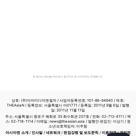
본 광고는 Google 애드센스 광고이며, 본 사이트와는 무관합니다.
상호: (주)아자미디어앤컬처 /
사업자등록번호: 101-86-64640
/ 제호:
THEAsiaN / 등록정보: 서울특별시 아01771 / 등록일: 2011년 9월 6일 / 발행
일: 2011년 11월 11일
주소: 서울특별시 종로구 혜화로 35 화수회관 207호 / 전화: 02-712-4111 /
팩
스: 02-718-1114
/ 이메일: news@theasian.asia / 발행인·편집인: 이상기 / 청
소년보호책임자: 이주형
아시아엔 소개
/
인사말
/
네트워크
/
편집강령 및 보도준칙
/
이용약관
/
개인정