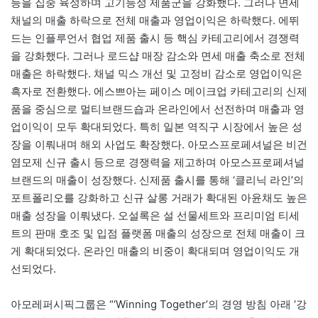
등을 집중 육성하며 고기능성 제품군을 강화했다. 그러나 면세
채널의 매출 하락으로 전체 매출과 영업이익은 하락했다. 에뛰
드는 인플루언서 협업 제품 출시 등 핵심 카테고리에서 경쟁력
을 강화했다. 그러나 로드샵 매장 감소와 면세 매출 축소로 전체
매출은 하락했다. 채널 믹스 개선 및 고정비 감소로 영업이익은
흑자로 전환했다. 에스쁘아는 페이스 메이크업 카테고리의 신제
품을 중심으로 멀티브랜드숍과 온라인에서 선전하며 매출과 영
업이익이 모두 확대되었다. 특히 일본 역직구 시장에서 높은 성
장을 이뤄내며 해외 사업도 확장했다. 아모스프로페셔널은 비건
염모제 신규 출시 등으로 경쟁력을 제고하며 아모스프로페셔널
브랜드의 매출이 성장했다. 신제품 출시를 통해 ‘클리닉 라인’의
포트폴리오를 강화하고 신규 살롱 거래가 확대된 아윤채도 높은
매출 성장을 이뤄냈다. 오설록은 설 선물세트와 프리미엄 티세
트의 판매 호조 및 입점 플랫폼 매출의 성장으로 전체 매출이 크
게 확대되었다. 온라인 매출의 비중이 확대되며 영업이익도 개
선되었다.
아모레퍼시픽그룹은 “‘Winning Together’의 경영 방침 아래 ‘강