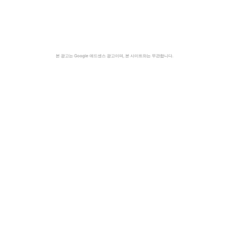
본 광고는 Google 애드센스 광고이며, 본 사이트와는 무관합니다.