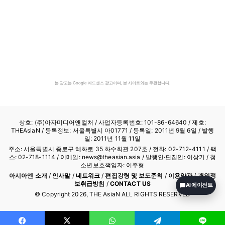
본 광고는 Google 애드센스 광고이며, 본 사이트와는 무관합니다.
상호: (주)아자미디어앤컬처 /
사업자등록번호: 101-86-64640
/ 제호:
THEAsiaN / 등록정보: 서울특별시 아01771 / 등록일: 2011년 9월 6일 / 발행
일: 2011년 11월 11일
주소: 서울특별시 종로구 혜화로 35 화수회관 207호 / 전화: 02-712-4111 /
팩
스: 02-718-1114
/ 이메일: news@theasian.asia / 발행인·편집인: 이상기 / 청
소년보호책임자: 이주형
아시아엔 소개
/
인사말
/
네트워크
/
편집강령 및 보도준칙
/
이용약관
/
개인정
보취급방침
/
CONTACT US
AI 에이전트
© Copyright
2026
, THE AsiaN ALL RIGHTS RESERVED