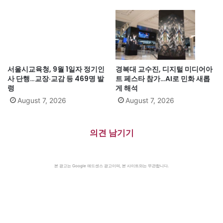
서울시교육청, 9월 1일자 정기인
경복대 교수진, 디지털 미디어아
사 단행…교장·교감 등 469명 발
트 페스타 참가…AI로 민화 새롭
령
게 해석
August 7, 2026
August 7, 2026
의견 남기기
본 광고는 Google 애드센스 광고이며, 본 사이트와는 무관합니다.