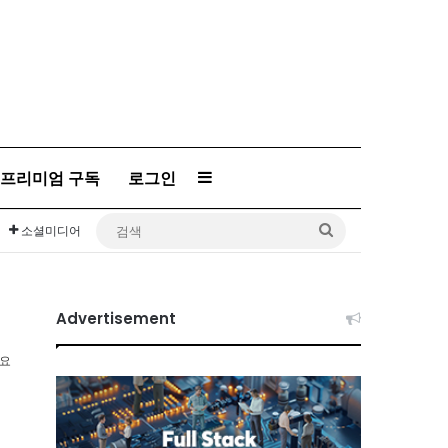
프리미엄 구독
로그인
Sidebar
검
소셜미디어
색
Advertisement
소요