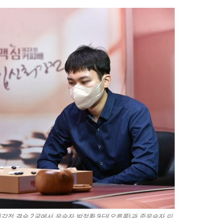
최강전 결승 2국에서 우승자 박정환 9단(오른쪽)과 준우승자 이