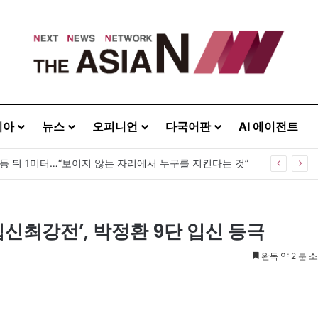
시아
뉴스
오피니언
다국어판
AI 에이전트
 등 뒤 1미터…“보이지 않는 자리에서 누구를 지킨다는 것”
신최강전’, 박정환 9단 입신 등극
완독 약 2 분 