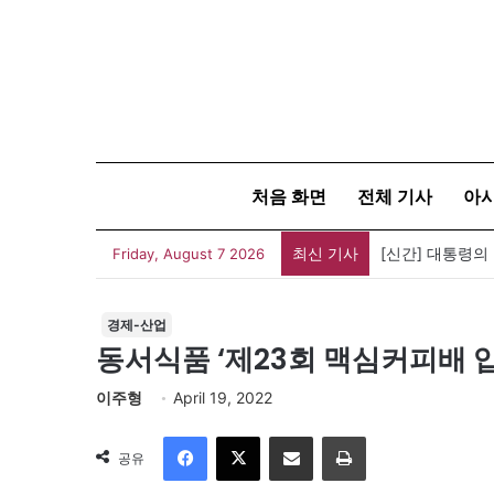
처음 화면
전체 기사
아
최신 기사
[신간] 대통령의
Friday, August 7 2026
경제-산업
동서식품 ‘제23회 맥심커피배 입
이주형
April 19, 2022
Facebook
X
이메일
인쇄
공유