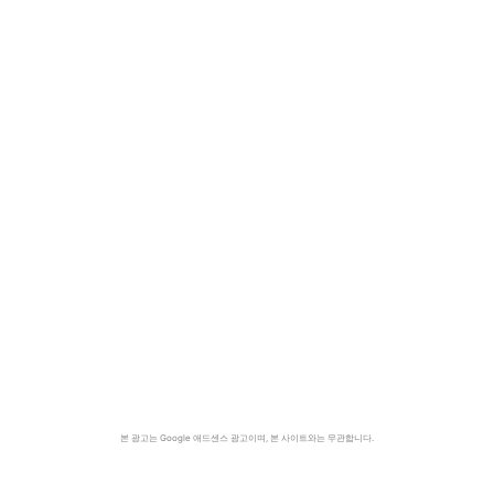
본 광고는 Google 애드센스 광고이며, 본 사이트와는 무관합니다.