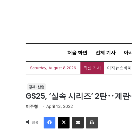
처음 화면
전체 기사
아
최신 기사
폐버스를 청년
Saturday, August 8 2026
경제-산업
GS25, ‘실속 시리즈’ 2탄‥계
이주형
April 13, 2022
Facebook
X
이메일
인쇄
공유