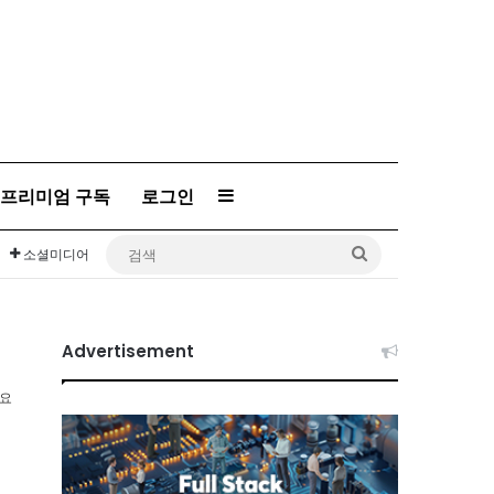
프리미엄 구독
로그인
Sidebar
검
소셜미디어
색
Advertisement
소요