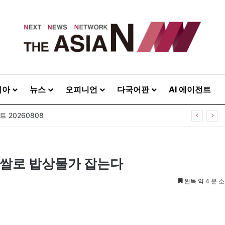
시아
뉴스
오피니언
다국어판
AI 에이전트
주택으로? 탑골공원 술자리보다 못한 정치의 상상력
란·쌀로 밥상물가 잡는다
완독 약 4 분 