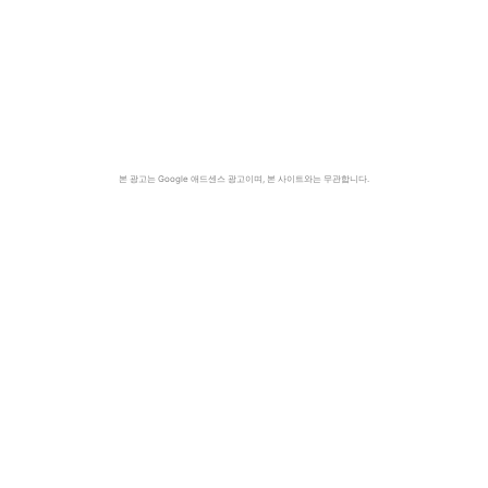
본 광고는 Google 애드센스 광고이며, 본 사이트와는 무관합니다.