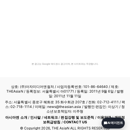
본 광고는 Google 애드센스 광고이며, 본 사이트와는 무관합니다.
상호: (주)아자미디어앤컬처 /
사업자등록번호: 101-86-64640
/ 제호:
THEAsiaN / 등록정보: 서울특별시 아01771 / 등록일: 2011년 9월 6일 / 발행
일: 2011년 11월 11일
주소: 서울특별시 종로구 혜화로 35 화수회관 207호 / 전화: 02-712-4111 /
팩
스: 02-718-1114
/ 이메일: news@theasian.asia / 발행인·편집인: 이상기 / 청
소년보호책임자: 이주형
아시아엔 소개
/
인사말
/
네트워크
/
편집강령 및 보도준칙
/
이용약관
/
개인정
보취급방침
/
CONTACT US
AI 에이전트
© Copyright
2026
, THE AsiaN ALL RIGHTS RESERVED