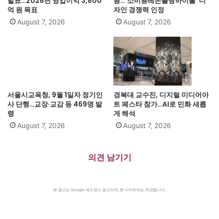
발표…2028년 영업이익 3,800
왕…‘소비뇽레몬블랑하이볼’ 디
억 원 목표
자인 경쟁력 인정
August 7, 2026
August 7, 2026
서울시교육청, 9월 1일자 정기인
경복대 교수진, 디지털 미디어아
사 단행…교장·교감 등 469명 발
트 페스타 참가…AI로 민화 새롭
령
게 해석
August 7, 2026
August 7, 2026
의견 남기기
본 광고는 Google 애드센스 광고이며, 본 사이트와는 무관합니다.