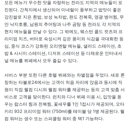
모든 메뉴가 우수한 맛을 자랑하는 전라도 지역의 메뉴들이 포
진된다. 간척지에서 생산되어 미네랄이 풍부하고 밥맛이 좋은
강진쌀로 지은 흰밥, 보성 녹차밥, 완도 전복죽, 영광 병어찜, 무
안 낙지호롱, 남원의 추어탕과 나주 곰탕 등 전라도 각 지역의
현지 메뉴들을 만날 수 있다. 그 밖에도, 웨스턴 콜드 컷츠와 프
리미엄 치즈, 버터로 숙성시켜 깊은 풍미와 식감을 극대화한 등
심, 중식 코스가 강화된 오리엔탈 메뉴들, 샐러드 스테이션, 초
밥 & 사시미 스테이션, 디저트 스테이션 등 다채로운 인터내셔
널 메뉴를 뷔페에서 모두 즐길 수 있다.
서비스 부분 또한 다른 호텔 뷔페와는 차별점을 두었다. 새로 론
칭하는 타볼로24에서는 고객이 처음 자리에 앉음과 동시에 직
원이 직접 웰컴 디시와 웰컴 워터를 제공하는 등의 고객 맞춤 서
비스로 고객을 맞이한다. 런치와 디너 뷔페 이용 시, 입맛을 돋
우는 랍스터 찜과 전복찜, 꽃새우를 1인 1접시가 제공되며, 오타
키리 932 프리미엄 워터 (750ml)를 테이블 당 1병 제공된다. 웰
컴 워터는 생수 또는 스파클링 워터 중 택1 가능하다.