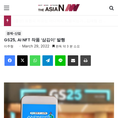
메뉴
[출판] 표현의 자유는 어디까지 허용되는가…김재형 전 대법관 ‘언론과 인격권’
경제-산업
GS25, AI NFT 작품 ‘삼김이’ 발행
March 29, 2022
이주형
완독 약 3 분 소요
Facebook
X
WhatsApp
Telegram
Line
이메일
인쇄