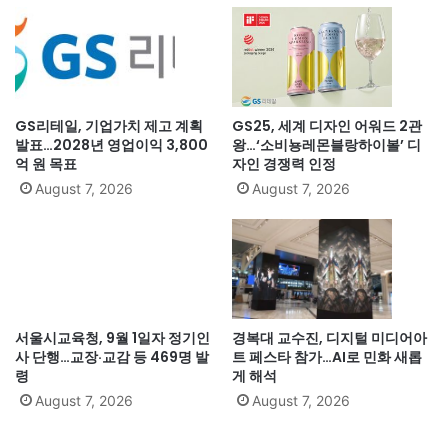
GS리테일, 기업가치 제고 계획
GS25, 세계 디자인 어워드 2관
발표…2028년 영업이익 3,800
왕…‘소비뇽레몬블랑하이볼’ 디
억 원 목표
자인 경쟁력 인정
August 7, 2026
August 7, 2026
서울시교육청, 9월 1일자 정기인
경복대 교수진, 디지털 미디어아
사 단행…교장·교감 등 469명 발
트 페스타 참가…AI로 민화 새롭
령
게 해석
August 7, 2026
August 7, 2026