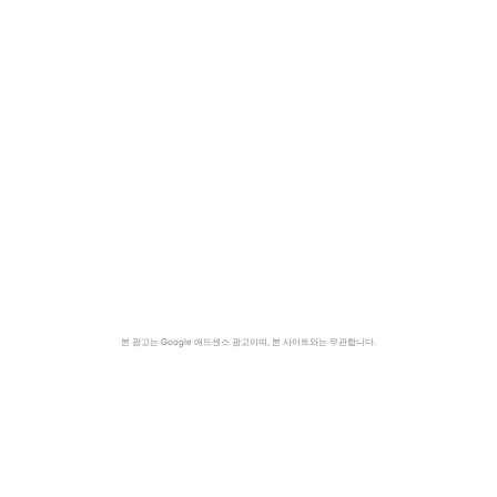
본 광고는 Google 애드센스 광고이며, 본 사이트와는 무관합니다.