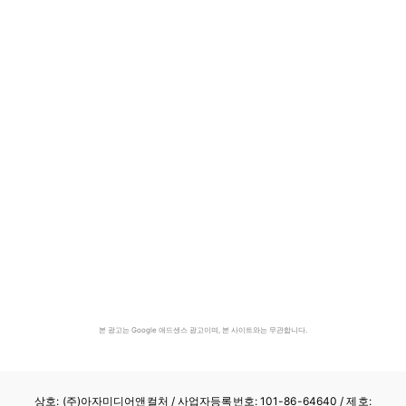
본 광고는 Google 애드센스 광고이며, 본 사이트와는 무관합니다.
상호: (주)아자미디어앤컬처 /
사업자등록번호: 101-86-64640
/ 제호: