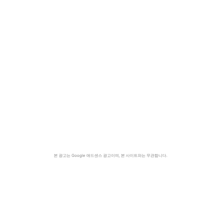
본 광고는 Google 애드센스 광고이며, 본 사이트와는 무관합니다.