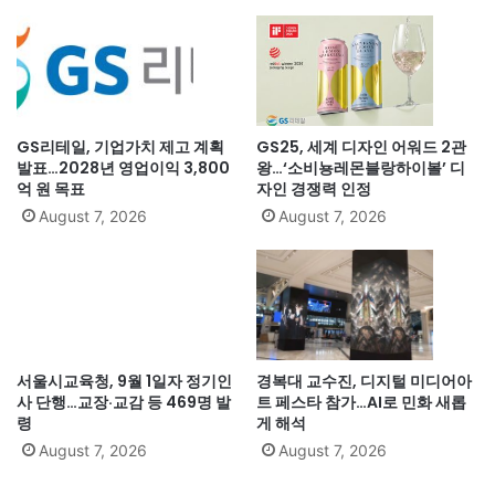
GS리테일, 기업가치 제고 계획
GS25, 세계 디자인 어워드 2관
발표…2028년 영업이익 3,800
왕…‘소비뇽레몬블랑하이볼’ 디
억 원 목표
자인 경쟁력 인정
August 7, 2026
August 7, 2026
서울시교육청, 9월 1일자 정기인
경복대 교수진, 디지털 미디어아
사 단행…교장·교감 등 469명 발
트 페스타 참가…AI로 민화 새롭
령
게 해석
August 7, 2026
August 7, 2026