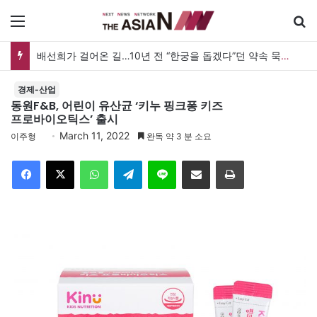
메뉴
배선희가 걸어온 길…10년 전 “한궁을 돕겠다”던 약속 묵묵히 실천
경제-산업
동원F&B, 어린이 유산균 ‘키누 핑크퐁 키즈
프로바이오틱스’ 출시
March 11, 2022
이주형
완독 약 3 분 소요
Facebook
X
WhatsApp
Telegram
Line
이메일
인쇄