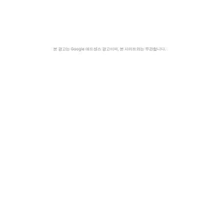
본 광고는 Google 애드센스 광고이며, 본 사이트와는 무관합니다.