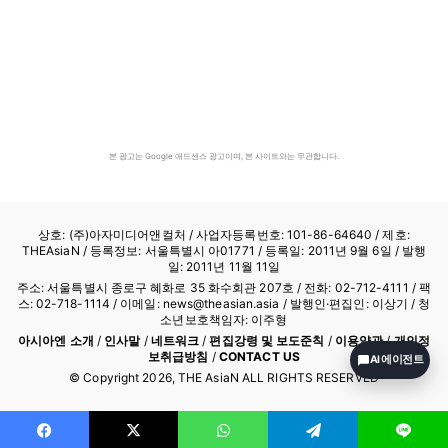
본 광고는 Google 애드센스 광고이며, 본 사이트와는 무관합니다.
상호: (주)아자미디어앤컬처 /
사업자등록번호: 101-86-64640
/ 제호:
THEAsiaN / 등록정보: 서울특별시 아01771 / 등록일: 2011년 9월 6일 / 발행
일: 2011년 11월 11일
주소: 서울특별시 종로구 혜화로 35 화수회관 207호 / 전화: 02-712-4111 /
팩
스: 02-718-1114
/ 이메일: news@theasian.asia / 발행인·편집인: 이상기 / 청
소년보호책임자: 이주형
아시아엔 소개
/
인사말
/
네트워크
/
편집강령 및 보도준칙
/
이용약관
/
개인정
보취급방침
/
CONTACT US
AI 에이전트
© Copyright
2026
, THE AsiaN ALL RIGHTS RESERVED