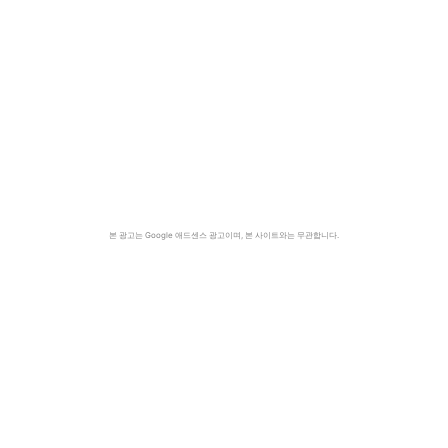
본 광고는 Google 애드센스 광고이며, 본 사이트와는 무관합니다.