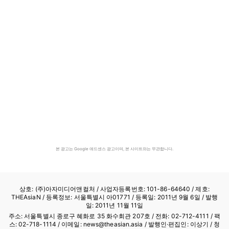
본 광고는 Google 애드센스 광고이며, 본 사이트와는 무관합니다.
상호: (주)아자미디어앤컬처 /
사업자등록번호: 101-86-64640
/ 제호:
THEAsiaN / 등록정보: 서울특별시 아01771 / 등록일: 2011년 9월 6일 / 발행
일: 2011년 11월 11일
주소: 서울특별시 종로구 혜화로 35 화수회관 207호 / 전화: 02-712-4111 /
팩
스: 02-718-1114
/ 이메일: news@theasian.asia / 발행인·편집인: 이상기 / 청