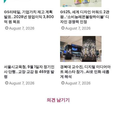
GS리테일, 기업가치 제고 계획
GS25, 세계 디자인 어워드 2관
발표…2028년 영업이익 3,800
왕…‘소비뇽레몬블랑하이볼’ 디
억 원 목표
자인 경쟁력 인정
August 7, 2026
August 7, 2026
서울시교육청, 9월 1일자 정기인
경복대 교수진, 디지털 미디어아
사 단행…교장·교감 등 469명 발
트 페스타 참가…AI로 민화 새롭
령
게 해석
August 7, 2026
August 7, 2026
의견 남기기