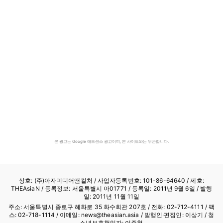
본 광고는 Google 애드센스 광고이며, 본 사이트와는 무관합니다.
상호: (주)아자미디어앤컬처 /
사업자등록번호: 101-86-64640
/ 제호:
THEAsiaN / 등록정보: 서울특별시 아01771 / 등록일: 2011년 9월 6일 / 발행
일: 2011년 11월 11일
주소: 서울특별시 종로구 혜화로 35 화수회관 207호 / 전화: 02-712-4111 /
팩
스: 02-718-1114
/ 이메일: news@theasian.asia / 발행인·편집인: 이상기 / 청
소년보호책임자: 이주형