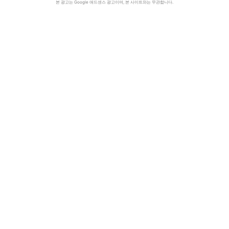
본 광고는 Google 애드센스 광고이며, 본 사이트와는 무관합니다.