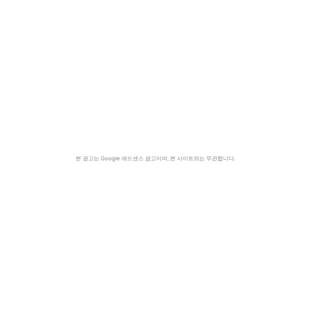
본 광고는 Google 애드센스 광고이며, 본 사이트와는 무관합니다.