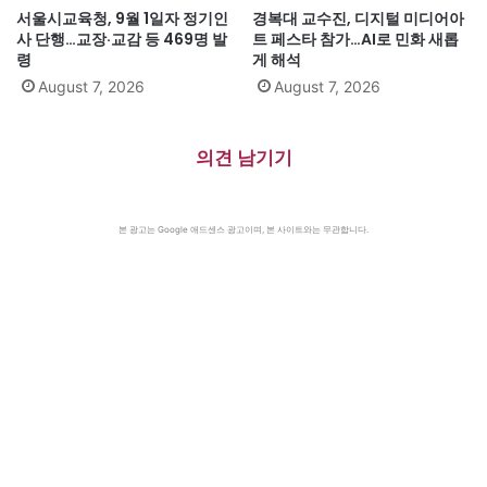
서울시교육청, 9월 1일자 정기인
경복대 교수진, 디지털 미디어아
사 단행…교장·교감 등 469명 발
트 페스타 참가…AI로 민화 새롭
령
게 해석
August 7, 2026
August 7, 2026
의견 남기기
본 광고는 Google 애드센스 광고이며, 본 사이트와는 무관합니다.