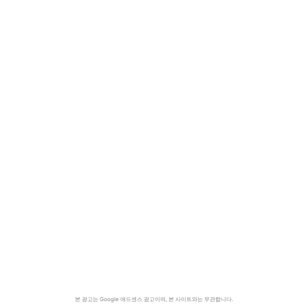
본 광고는 Google 애드센스 광고이며, 본 사이트와는 무관합니다.