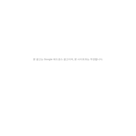
본 광고는 Google 애드센스 광고이며, 본 사이트와는 무관합니다.