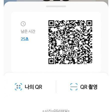
<사진=GS리테일>