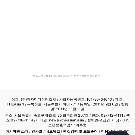
본 광고는 Google 애드센스 광고이며, 본 사이트와는 무관합니다.
상호: (주)아자미디어앤컬처 /
사업자등록번호: 101-86-64640
/ 제호:
THEAsiaN / 등록정보: 서울특별시 아01771 / 등록일: 2011년 9월 6일 / 발행
일: 2011년 11월 11일
주소: 서울특별시 종로구 혜화로 35 화수회관 207호 / 전화: 02-712-4111 /
팩
스: 02-718-1114
/ 이메일: news@theasian.asia / 발행인·편집인: 이상기 / 청
소년보호책임자: 이주형
아시아엔 소개
/
인사말
/
네트워크
/
편집강령 및 보도준칙
/
이용약관
/
개인정