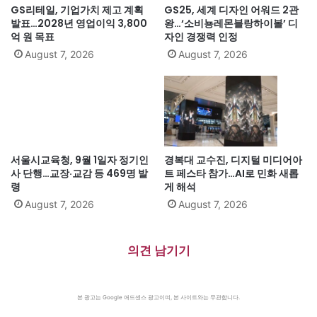
GS리테일, 기업가치 제고 계획
GS25, 세계 디자인 어워드 2관
발표…2028년 영업이익 3,800
왕…‘소비뇽레몬블랑하이볼’ 디
억 원 목표
자인 경쟁력 인정
August 7, 2026
August 7, 2026
서울시교육청, 9월 1일자 정기인
경복대 교수진, 디지털 미디어아
사 단행…교장·교감 등 469명 발
트 페스타 참가…AI로 민화 새롭
령
게 해석
August 7, 2026
August 7, 2026
의견 남기기
본 광고는 Google 애드센스 광고이며, 본 사이트와는 무관합니다.