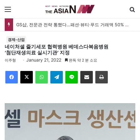
메뉴
GS샵, 전문관 전략 통했다…패션·뷰티·푸드 거래액 50% 증가
경제-산업
네이처셀 줄기세포 협력병원 베데스다복음병원
‘첨단재생의료 실시기관’ 지정
January 21, 2022
이주형
완독 약 2 분 소요
Facebook
X
WhatsApp
Telegram
Line
이메일
인쇄