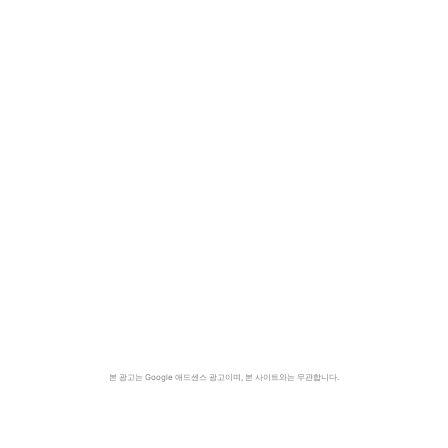
본 광고는 Google 애드센스 광고이며, 본 사이트와는 무관합니다.