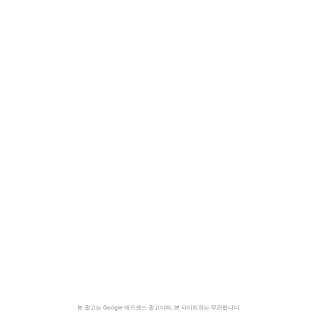
본 광고는 Google 애드센스 광고이며, 본 사이트와는 무관합니다.