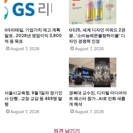
GS리테일, 기업가치 제고 계획
GS25, 세계 디자인 어워드 2관
발표…2028년 영업이익 3,800
왕…‘소비뇽레몬블랑하이볼’ 디
억 원 목표
자인 경쟁력 인정
August 7, 2026
August 7, 2026
서울시교육청, 9월 1일자 정기인
경복대 교수진, 디지털 미디어아
사 단행…교장·교감 등 469명 발
트 페스타 참가…AI로 민화 새롭
령
게 해석
August 7, 2026
August 7, 2026
의견 남기기