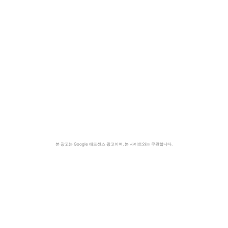
본 광고는 Google 애드센스 광고이며, 본 사이트와는 무관합니다.