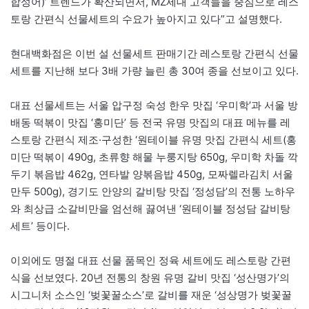
합성어)’ 트렌드가 확산되면서, MZ세대 고객들을 중심으로 레스
토랑 간편식 선물세트의 수요가 높아지고 있다”고 설명했다.
현대백화점은 이번 설 선물세트 판매기간 레스토랑 간편식 선물
세트를 지난해 보다 3배 가량 늘린 총 30여 종을 선보이고 있다.
대표 선물세트는 서울 압구정 숙성 한우 맛집 ‘우미학’과 서울 방
배동 떡볶이 맛집 ‘홍미단’ 등 전국 유명 맛집의 대표 메뉴를 레
스토랑 간편식 제조·구성한 ‘원테이블 유명 맛집 간편식 세트(홍
미단 떡볶이 490g, 초류향 해물 누룽지탕 650g, 우미학 차돌 깍
두기 볶음밥 462g, 연타발 양볶음밥 450g, 모짜렐라김치 서울
만두 500g), 경기도 안양의 갈비탕 맛집 ‘정성담’의 전통 노하우
와 최상급 소갈비만을 엄선해 끓여낸 ‘원테이블 정성담 갈비탕
세트’ 등이다.
이외에도 명절 대표 선물 품목인 정육 세트에도 레스토랑 간편
식을 선보였다. 20년 전통의 창원 유명 갈비 맛집 ‘성산명가’의
시그니처 소스인 ‘벚꽃꿀소스’로 갈비를 재운 ‘성상명가 벚꽃꿀