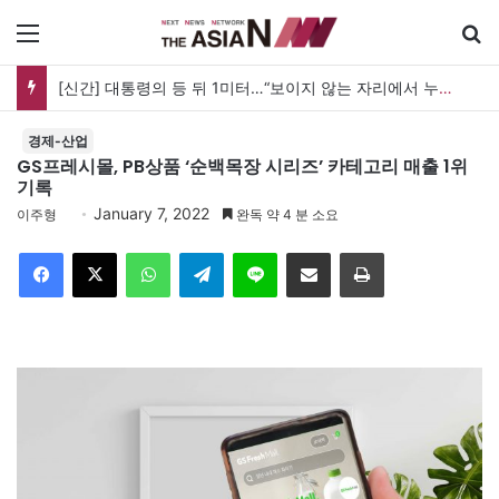
메뉴
[신간] 대통령의 등 뒤 1미터…“보이지 않는 자리에서 누구를 지킨다는 것”
경제-산업
GS프레시몰, PB상품 ‘순백목장 시리즈’ 카테고리 매출 1위
기록
January 7, 2022
이주형
완독 약 4 분 소요
Facebook
X
WhatsApp
Telegram
Line
이메일
인쇄