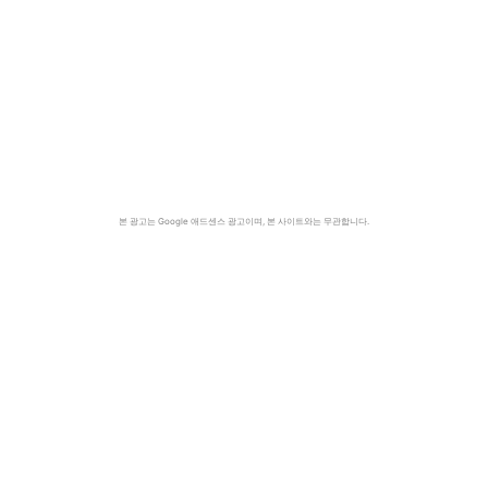
본 광고는 Google 애드센스 광고이며, 본 사이트와는 무관합니다.