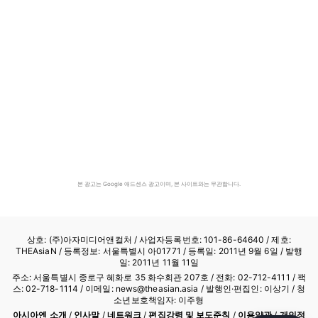
본 광고는 Google 애드센스 광고이며, 본 사이트와는 무관합니다.
상호: (주)아자미디어앤컬처 /
사업자등록번호: 101-86-64640
/ 제호:
THEAsiaN / 등록정보: 서울특별시 아01771 / 등록일: 2011년 9월 6일 / 발행
일: 2011년 11월 11일
주소: 서울특별시 종로구 혜화로 35 화수회관 207호 / 전화: 02-712-4111 /
팩
스: 02-718-1114
/ 이메일: news@theasian.asia / 발행인·편집인: 이상기 / 청
소년보호책임자: 이주형
아시아엔 소개
/
인사말
/
네트워크
/
편집강령 및 보도준칙
/
이용약관
/
개인정