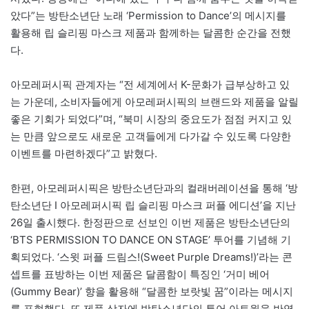
았다”는 방탄소년단 노래 ‘Permission to Dance’의 메시지를
활용해 립 슬리핑 마스크 제품과 함께하는 달콤한 순간을 전했
다.
아모레퍼시픽 관계자는 “전 세계에서 K-문화가 급부상하고 있
는 가운데, 소비자들에게 아모레퍼시픽의 브랜드와 제품을 알릴
좋은 기회가 되었다”며, “북미 시장의 중요도가 점점 커지고 있
는 만큼 앞으로도 새로운 고객들에게 다가갈 수 있도록 다양한
이벤트를 마련하겠다”고 밝혔다.
한편, 아모레퍼시픽은 방탄소년단과의 컬래버레이션을 통해 ‘방
탄소년단 I 아모레퍼시픽 립 슬리핑 마스크 퍼플 에디션’을 지난
26일 출시했다. 한정판으로 선보인 이번 제품은 방탄소년단의
‘BTS PERMISSION TO DANCE ON STAGE’ 투어를 기념해 기
획되었다. ‘스윗 퍼플 드림스!(Sweet Purple Dreams!)’라는 콘
셉트를 표방하는 이번 제품은 달콤함이 특징인 ‘거미 베어
(Gummy Bear)’ 향을 활용해 “달콤한 보랏빛 꿈”이라는 메시지
를 표현했다. 또 제품 상자에 방탄소년단의 투어 아트웍을 반영