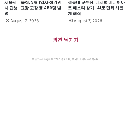
서울시교육청, 9월 1일자 정기인
경복대 교수진, 디지털 미디어아
사 단행…교장·교감 등 469명 발
트 페스타 참가…AI로 민화 새롭
령
게 해석
August 7, 2026
August 7, 2026
의견 남기기
본 광고는 Google 애드센스 광고이며, 본 사이트와는 무관합니다.