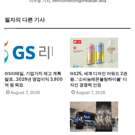
이주형 기자, mintcondition@theasian.asia
필자의 다른 기사
GS리테일, 기업가치 제고 계획
GS25, 세계 디자인 어워드 2관
발표…2028년 영업이익 3,800
왕…‘소비뇽레몬블랑하이볼’ 디
억 원 목표
자인 경쟁력 인정
August 7, 2026
August 7, 2026