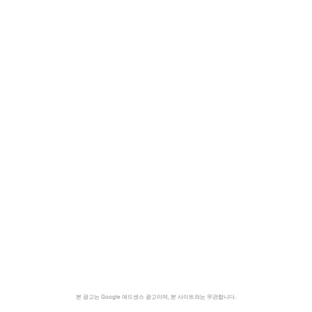
본 광고는 Google 애드센스 광고이며, 본 사이트와는 무관합니다.