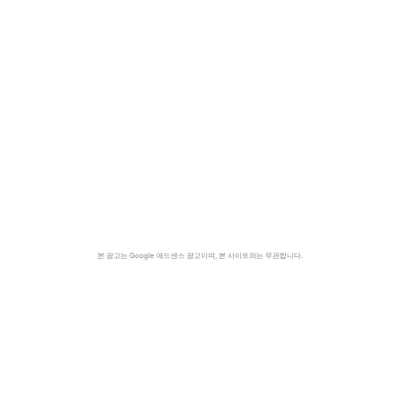
본 광고는 Google 애드센스 광고이며, 본 사이트와는 무관합니다.