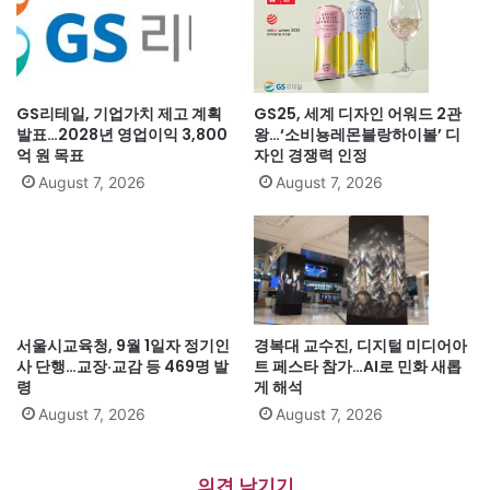
GS리테일, 기업가치 제고 계획
GS25, 세계 디자인 어워드 2관
발표…2028년 영업이익 3,800
왕…‘소비뇽레몬블랑하이볼’ 디
억 원 목표
자인 경쟁력 인정
August 7, 2026
August 7, 2026
서울시교육청, 9월 1일자 정기인
경복대 교수진, 디지털 미디어아
사 단행…교장·교감 등 469명 발
트 페스타 참가…AI로 민화 새롭
령
게 해석
August 7, 2026
August 7, 2026
의견 남기기