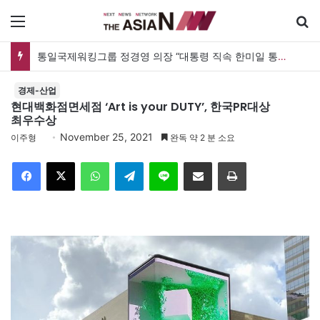
메뉴
통일국제워킹그룹 정경영 의장 “대통령 직속 한미일 통일TF 설치해 통일한국 마스터플랜을”
경제-산업
현대백화점면세점 ‘Art is your DUTY’, 한국PR대상
최우수상
November 25, 2021
이주형
완독 약 2 분 소요
Facebook
X
WhatsApp
Telegram
Line
이메일
인쇄