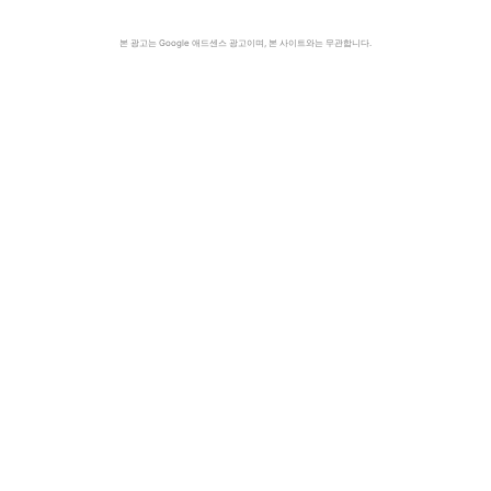
본 광고는 Google 애드센스 광고이며, 본 사이트와는 무관합니다.