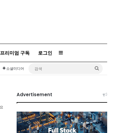
프리미엄 구독
로그인
Sidebar
검
소셜미디어
색
Advertisement
소요