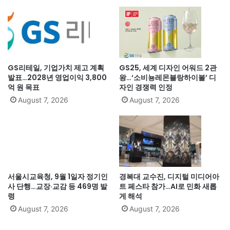
GS리테일, 기업가치 제고 계획
GS25, 세계 디자인 어워드 2관
발표…2028년 영업이익 3,800
왕…‘소비뇽레몬블랑하이볼’ 디
억 원 목표
자인 경쟁력 인정
August 7, 2026
August 7, 2026
서울시교육청, 9월 1일자 정기인
경복대 교수진, 디지털 미디어아
사 단행…교장·교감 등 469명 발
트 페스타 참가…AI로 민화 새롭
령
게 해석
August 7, 2026
August 7, 2026