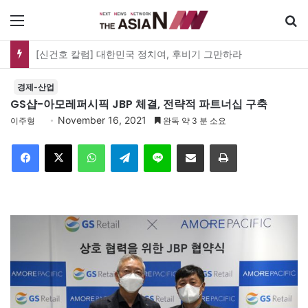
메뉴
유가협 창립 40주년 기념식…12일 오후 남영동 민주화운동기념관
경제-산업
GS샵-아모레퍼시픽 JBP 체결, 전략적 파트너십 구축
November 16, 2021
이주형
완독 약 3 분 소요
Facebook
X
WhatsApp
Telegram
Line
이메일
인쇄