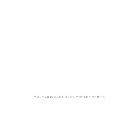
본 광고는 Google 애드센스 광고이며, 본 사이트와는 무관합니다.