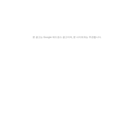
본 광고는 Google 애드센스 광고이며, 본 사이트와는 무관합니다.