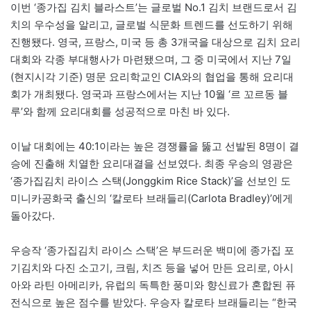
이번 ‘종가집 김치 블라스트’는 글로벌 No.1 김치 브랜드로서 김
치의 우수성을 알리고, 글로벌 식문화 트렌드를 선도하기 위해
진행됐다. 영국, 프랑스, 미국 등 총 3개국을 대상으로 김치 요리
대회와 각종 부대행사가 마련됐으며, 그 중 미국에서 지난 7일
(현지시각 기준) 명문 요리학교인 CIA와의 협업을 통해 요리대
회가 개최됐다. 영국과 프랑스에서는 지난 10월 ‘르 꼬르동 블
루’와 함께 요리대회를 성공적으로 마친 바 있다.
이날 대회에는 40:1이라는 높은 경쟁률을 뚫고 선발된 8명이 결
승에 진출해 치열한 요리대결을 선보였다. 최종 우승의 영광은
‘종가집김치 라이스 스택(Jonggkim Rice Stack)’을 선보인 도
미니카공화국 출신의 ‘칼로타 브래들리(Carlota Bradley)’에게
돌아갔다.
우승작 ‘종가집김치 라이스 스택’은 부드러운 백미에 종가집 포
기김치와 다진 소고기, 크림, 치즈 등을 넣어 만든 요리로, 아시
아와 라틴 아메리카, 유럽의 독특한 풍미와 향신료가 혼합된 퓨
전식으로 높은 점수를 받았다. 우승자 칼로타 브래들리는 “한국