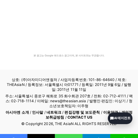
본 광고는 Google 애드센스 광고이며, 본 사이트와는 무관합니다.
상호: (주)아자미디어앤컬처 /
사업자등록번호: 101-86-64640
/ 제호:
THEAsiaN / 등록정보: 서울특별시 아01771 / 등록일: 2011년 9월 6일 / 발행
일: 2011년 11월 11일
주소: 서울특별시 종로구 혜화로 35 화수회관 207호 / 전화: 02-712-4111 /
팩
스: 02-718-1114
/ 이메일: news@theasian.asia / 발행인·편집인: 이상기 / 청
소년보호책임자: 이주형
아시아엔 소개
/
인사말
/
네트워크
/
편집강령 및 보도준칙
/
이용약관
/
개인정
보취급방침
/
CONTACT US
AI 에이전트
© Copyright
2026
, THE AsiaN ALL RIGHTS RESERVED