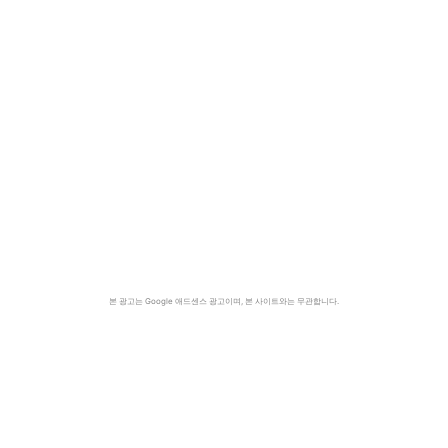
본 광고는 Google 애드센스 광고이며, 본 사이트와는 무관합니다.