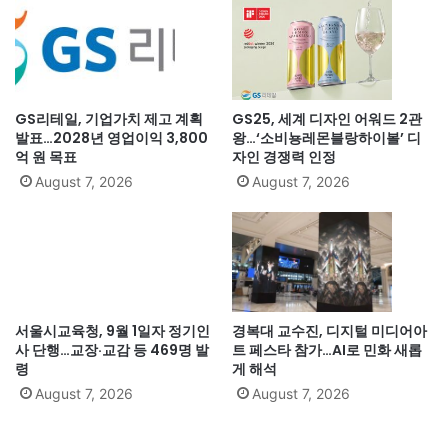
GS리테일, 기업가치 제고 계획
GS25, 세계 디자인 어워드 2관
발표…2028년 영업이익 3,800
왕…‘소비뇽레몬블랑하이볼’ 디
억 원 목표
자인 경쟁력 인정
August 7, 2026
August 7, 2026
서울시교육청, 9월 1일자 정기인
경복대 교수진, 디지털 미디어아
사 단행…교장·교감 등 469명 발
트 페스타 참가…AI로 민화 새롭
령
게 해석
August 7, 2026
August 7, 2026