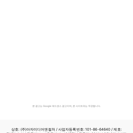
본 광고는 Google 애드센스 광고이며, 본 사이트와는 무관합니다.
상호: (주)아자미디어앤컬처 /
사업자등록번호: 101-86-64640
/ 제호: