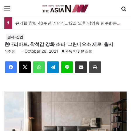
메뉴
유가협 창립 40주년 기념식…12일 오후 남영동 민주화운동기념관
경제-산업
현대리바트, 착석감 강화 소파 ‘그란디오소 제로’ 출시
October 28, 2021
이주형
완독 약 3 분 소요
Facebook
X
WhatsApp
Telegram
Line
이메일
인쇄