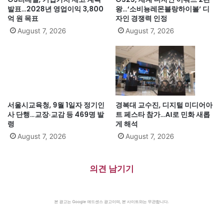
발표…2028년 영업이익 3,800
왕…‘소비뇽레몬블랑하이볼’ 디
억 원 목표
자인 경쟁력 인정
August 7, 2026
August 7, 2026
서울시교육청, 9월 1일자 정기인
경복대 교수진, 디지털 미디어아
사 단행…교장·교감 등 469명 발
트 페스타 참가…AI로 민화 새롭
령
게 해석
August 7, 2026
August 7, 2026
의견 남기기
본 광고는 Google 애드센스 광고이며, 본 사이트와는 무관합니다.