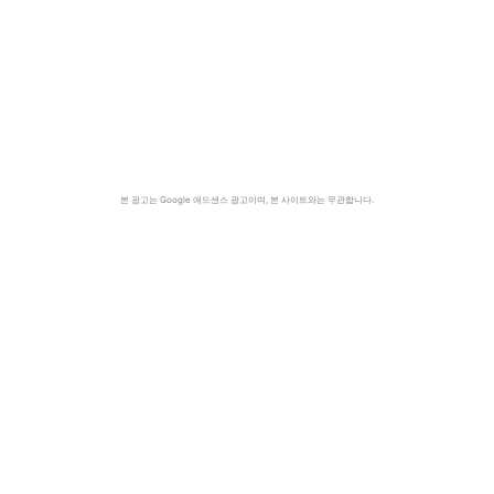
본 광고는 Google 애드센스 광고이며, 본 사이트와는 무관합니다.