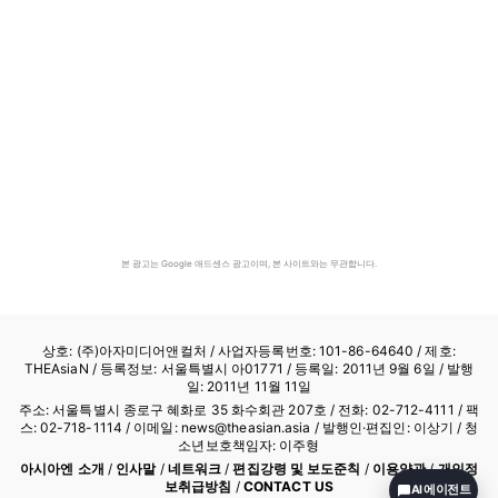
본 광고는 Google 애드센스 광고이며, 본 사이트와는 무관합니다.
상호: (주)아자미디어앤컬처 /
사업자등록번호: 101-86-64640
/ 제호:
THEAsiaN / 등록정보: 서울특별시 아01771 / 등록일: 2011년 9월 6일 / 발행
일: 2011년 11월 11일
주소: 서울특별시 종로구 혜화로 35 화수회관 207호 / 전화: 02-712-4111 /
팩
스: 02-718-1114
/ 이메일: news@theasian.asia / 발행인·편집인: 이상기 / 청
소년보호책임자: 이주형
아시아엔 소개
/
인사말
/
네트워크
/
편집강령 및 보도준칙
/
이용약관
/
개인정
보취급방침
/
CONTACT US
AI 에이전트