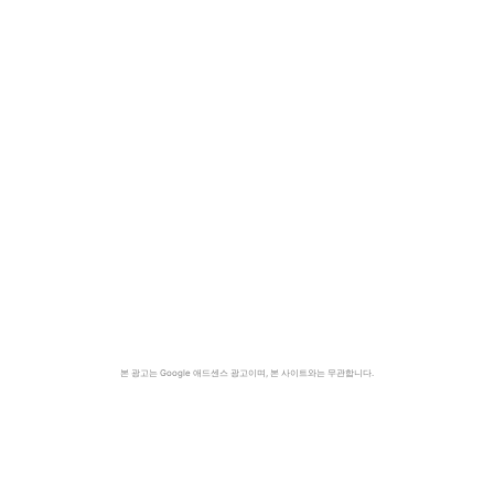
본 광고는 Google 애드센스 광고이며, 본 사이트와는 무관합니다.