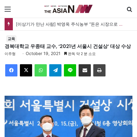
메뉴
[신간] 대통령의 등 뒤 1미터…“보이지 않는 자리에서 누구를 지킨다는 것”
교육
경복대학교 우종태 교수, ‘2021년 서울시 건설상’ 대상 수상
October 19, 2021
이주형
완독 약 2 분 소요
Facebook
X
WhatsApp
Telegram
Line
이메일
인쇄